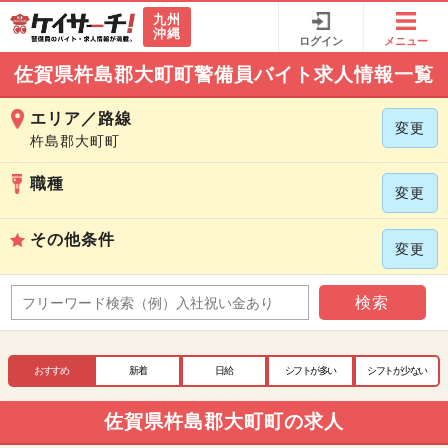
九州
沖縄
ログイン
メニュー
佐賀県杵島郡大町町警備員バイト求人情報一覧
エリア／路線
変更
杵島郡大町町
職種
変更
その他条件
変更
検索
おすすめ
新着
日給
シフトが多い
シフトが少ない
佐賀県杵島郡大町町の求人