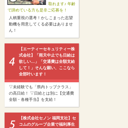
取れます♪ 年齢
で諦めている方も是非ご応募を！
人柄重視の選考！かしこまった志望
動機を用意してくる必要はありませ
ん！
【エーティーセキュリティー株
式会社】「雨天中止でも日給は
欲しい…」「交通費は全額支給
して！」そんな願い、ここなら
全部叶います！
▽未経験でも「県内トップクラス」
の高日給！ ▽日給とは別に【交通費
全額・各種手当】を支給！
【株式会社セノン 福岡支社】セ
コムのグループ企業で福利厚生