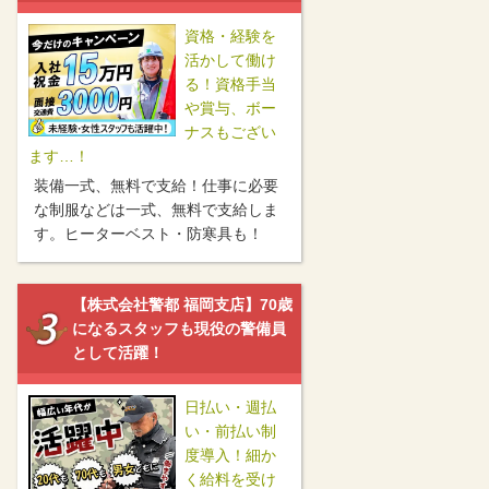
資格・経験を
活かして働け
る！資格手当
や賞与、ボー
ナスもござい
ます…！
装備一式、無料で支給！仕事に必要
な制服などは一式、無料で支給しま
す。ヒーターベスト・防寒具も！
【株式会社警都 福岡支店】70歳
になるスタッフも現役の警備員
として活躍！
日払い・週払
い・前払い制
度導入！細か
く給料を受け