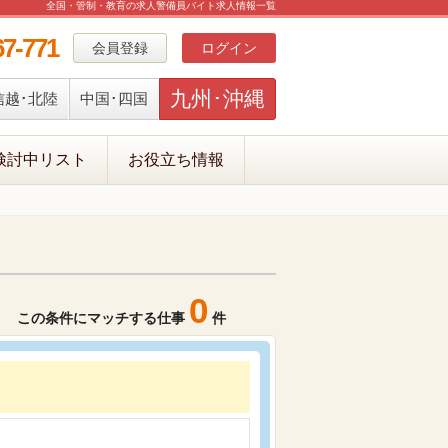
全国・管制・教育の求人警備員バイト求人情報一覧
67-771
会員登録
ログイン
九州･沖縄
信越･北陸
中国･四国
検討中リスト
お役立ち情報
0
この条件にマッチする仕事
件