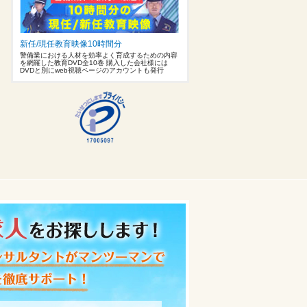
新任/現任教育映像10時間分
警備業における人材を効率よく育成するための内容
を網羅した教育DVD全10巻 購入した会社様には
DVDと別にweb視聴ページのアカウントも発行