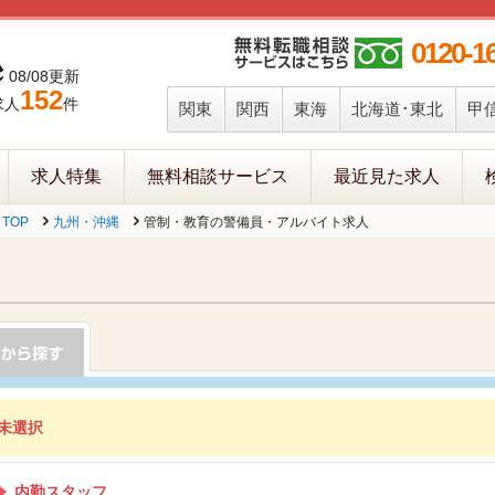
0120-1
08/08更新
152
求人
件
関東
関西
東海
北海道･東北
甲
求人特集
無料相談サービス
最近見た求人
TOP
九州・沖縄
管制・教育の警備員・アルバイト求人
未選択
内勤スタッフ