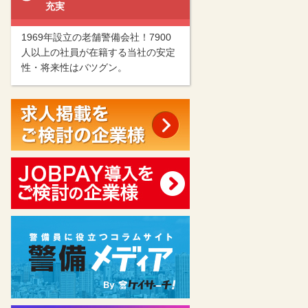
充実
1969年設立の老舗警備会社！7900
人以上の社員が在籍する当社の安定
性・将来性はバツグン。