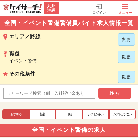
九州
沖縄
ログイン
メニュー
全国・イベント警備警備員バイト求人情報一覧
エリア／路線
変更
職種
変更
イベント警備
その他条件
変更
検索
おすすめ
新着
日給
シフトが多い
シフトが少ない
全国・イベント警備の求人