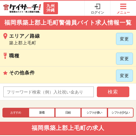
九州
沖縄
ログイン
メニュー
福岡県築上郡上毛町警備員バイト求人情報一覧
エリア／路線
変更
築上郡上毛町
職種
変更
その他条件
変更
検索
おすすめ
新着
日給
シフトが多い
シフトが少ない
福岡県築上郡上毛町の求人