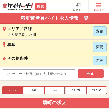
関東
ログイン
メニュー
扇町警備員バイト求人情報一覧
エリア／路線
変更
ＪＲ鶴見線、扇町
職種
変更
その他条件
変更
検索
おすすめ
新着
日給
シフトが多い
シフトが少ない
扇町の求人