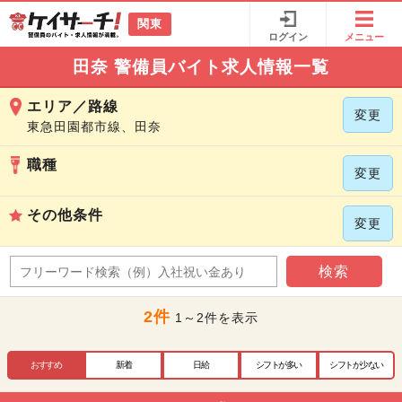
関東
ログイン
メニュー
田奈 警備員バイト求人情報一覧
エリア／路線
変更
東急田園都市線、田奈
職種
変更
その他条件
変更
検索
2件
1～2件を表示
おすすめ
新着
日給
シフトが多い
シフトが少ない