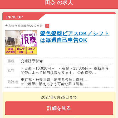
田奈 の求人
PICK UP
大真綜合警備保障株式会社
バ
髪色髪型ピアスOK／シフト
は毎週自己申告OK
職種
交通誘導警備
＜日勤＞10,920円～ ＜夜勤＞13,335円～ ※勤務時
給料
間帯によって給与は異なります。 ◇面接交...
東京都・神奈川県・埼玉県各地に勤務...
勤務地
☆ご希望に沿えるよう可能な限り調整...
2027年6月25日まで
詳細を見る