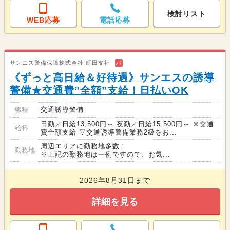
検討リスト
WEB応募
電話応募
サンエス警備保障株式会社 町田支社
バ
《ずっと高日給＆好待遇》サンエスの誘導
警備★交通費”全額”支給！日払いOK
職種
交通誘導警備
日勤／日給13,500円～ 夜勤／日給15,500円～ ※交通
給料
費全額支給 ▽交通誘導警備業務2級をお...
周辺エリアに勤務地多数！
勤務地
※上記の勤務地は一例ですので、お気...
2026年8月31日まで
詳細を見る