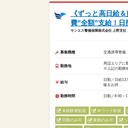
《ずっと高日給＆
費”全額”支給！日
サンエス警備保障株式会社 上野支社
募集職種
交通誘導警備
周辺エリアに
勤務地
※上記の勤務地
日勤／日給13,
給与
級をお持...
勤務時間
日勤／8:00～17
未経験者歓迎
Ｗワーク歓迎
日勤のみ可
夜勤のみ可