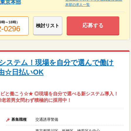
 東京本部
本部の求人一覧
9時～18時
）
応募する
検討リスト
2-0296
システム！現場を自分で選んで働け
由☆日払いOK
ビと働こう☆★ ◎現場を自分で選べる新システム導入！
 ◎老若男女問わず積極的に採用中！
募集職種
交通誘導警備
東京都荒川区、板橋区、練馬区を中心...