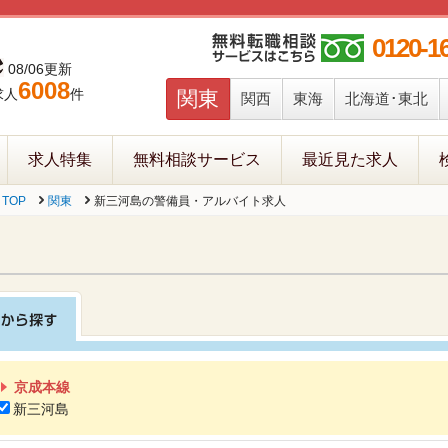
0120-1
08/06更新
6008
求人
件
関東
関西
東海
北海道･東北
求人特集
無料相談サービス
最近見た求人
TOP
関東
新三河島の警備員・アルバイト求人
京成本線
新三河島