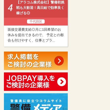
【アラコム株式会社】警備初挑
戦も大歓迎！高日給で効率良く
稼げる◎
千代田区
面接交通費支給◎月に1回希望のお
休みを提出できるので、 予定との都
合も付けやすく、仕事とプラ...