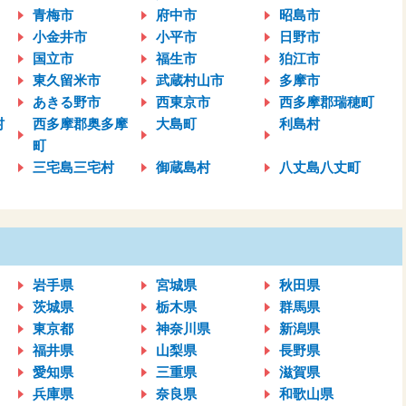
青梅市
府中市
昭島市
小金井市
小平市
日野市
国立市
福生市
狛江市
東久留米市
武蔵村山市
多摩市
あきる野市
西東京市
西多摩郡瑞穂町
村
西多摩郡奥多摩
大島町
利島村
町
三宅島三宅村
御蔵島村
八丈島八丈町
岩手県
宮城県
秋田県
茨城県
栃木県
群馬県
東京都
神奈川県
新潟県
福井県
山梨県
長野県
愛知県
三重県
滋賀県
兵庫県
奈良県
和歌山県