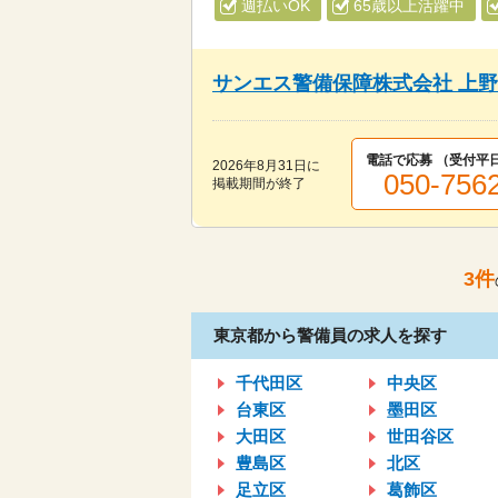
週払いOK
65歳以上活躍中
サンエス警備保障株式会社 上
電話で応募 （受付
平日
2026年8月31日
に
050-756
掲載期間が終了
3
件
東京都から警備員の求人を探す
千代田区
中央区
台東区
墨田区
大田区
世田谷区
豊島区
北区
足立区
葛飾区