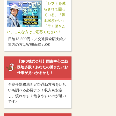
「シフトを減
らされて困っ
ている」「沢
山稼ぎたい」
「早く働きた
い」こんな方はご応募ください！
日給13,500円～／交通費全額支給／
遠方の方はWEB面接もOK！
【SPD株式会社】関東中心に勤
務地多数！あなたの働きたいお
仕事が見つかるかも！
全案件勤務地固定◎通勤方法をいち
いち調べる必要ナシ！収入も安定
し、慣れやすく働きやすいのが魅力
です♪