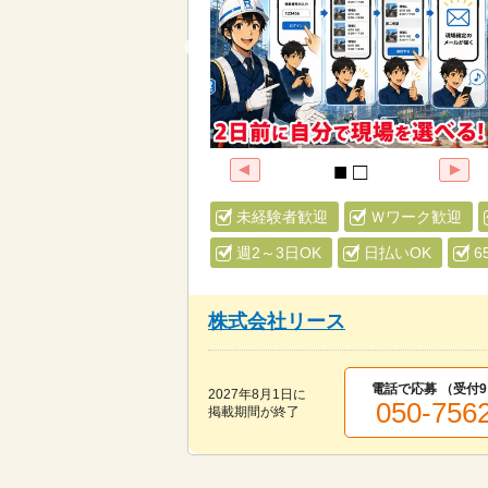
未経験者歓迎
Ｗワーク歓迎
週2～3日OK
日払いOK
6
株式会社リース
電話で応募 （受付
9
2027年8月1日
に
050-756
掲載期間が終了