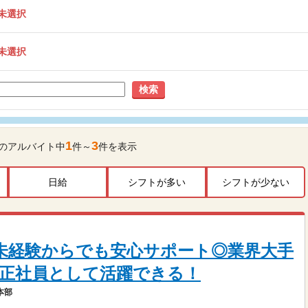
未選択
未選択
検索
1
3
のアルバイト中
件～
件を表示
日給
シフトが多い
シフトが少ない
＞ 未経験からでも安心サポート◎業界大手
正社員として活躍できる！
本部