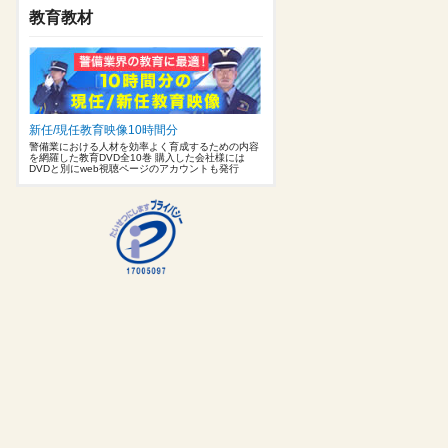
教育教材
新任/現任教育映像10時間分
警備業における人材を効率よく育成するための内容
を網羅した教育DVD全10巻 購入した会社様には
DVDと別にweb視聴ページのアカウントも発行