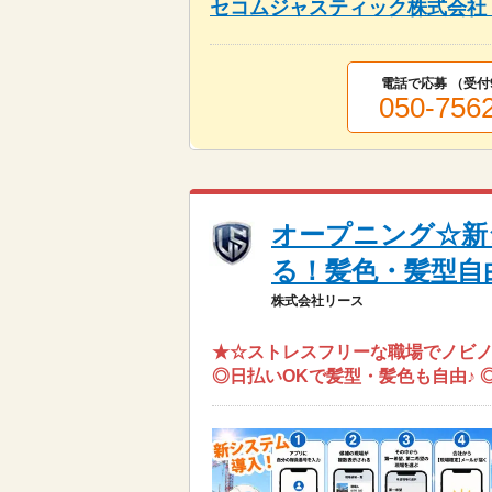
セコムジャスティック株式会社
電話で応募 （受付
050-756
オープニング☆新
る！髪色・髪型自
株式会社リース
★☆ストレスフリーな職場でノビノ
◎日払いOKで髪型・髪色も自由♪