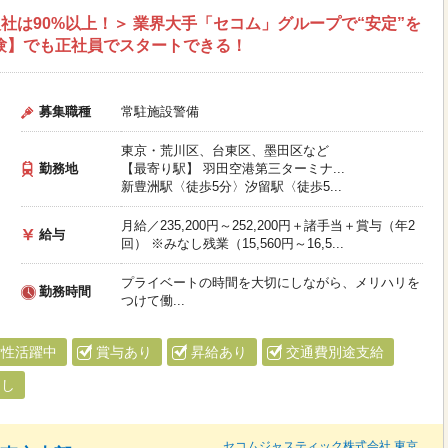
社は90%以上！＞ 業界大手「セコム」グループで“安定”を
経験】でも正社員でスタートできる！
募集職種
常駐施設警備
東京・荒川区、台東区、墨田区など
勤務地
【最寄り駅】 羽田空港第三ターミナ...
新豊洲駅〈徒歩5分〉汐留駅〈徒歩5...
月給／235,200円～252,200円＋諸手当＋賞与（年2
給与
回） ※みなし残業（15,560円～16,5...
プライベートの時間を大切にしながら、メリハリを
勤務時間
つけて働...
女性活躍中
賞与あり
昇給あり
交通費別途支給
なし
セコムジャスティック株式会社 東京