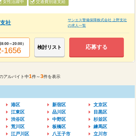
女性活躍中
交通費別途支給
サンエス警備保障株式会社 上野支社
野支社
の求人一覧
8:00～20:00
）
応募する
検討リスト
2-1656
1
3
のアルバイト中
件～
件を表示
港区
新宿区
文京区
江東区
品川区
目黒区
渋谷区
中野区
杉並区
荒川区
板橋区
練馬区
江戸川区
八王子市
立川市