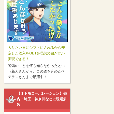
入りたい日にシフトに入れるから安
定した収入をGET◎理想の働き方が
実現できる！
警備のことを何も知らなかったとい
う新人さんから、この道を究めたベ
テランさんまで活躍中！
【ミトモコーポレーション】都
内・埼玉・神奈川などに現場多
数