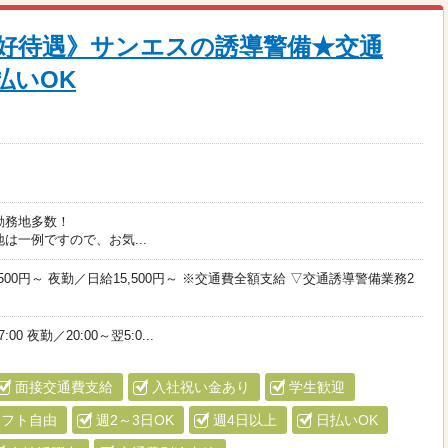
好待遇》サンエスの誘導警備★交通
払いOK
勤務地多数！
は一例ですので、お気...
500円～ 夜勤／日給15,500円～ ※交通費全額支給 ▽交通誘導警備業務2
:00 夜勤／20:00～翌5:0...
面接交通費支給
入社祝い金あり
学生歓迎
シフト自由
週2～3日OK
週4日以上
日払いOK