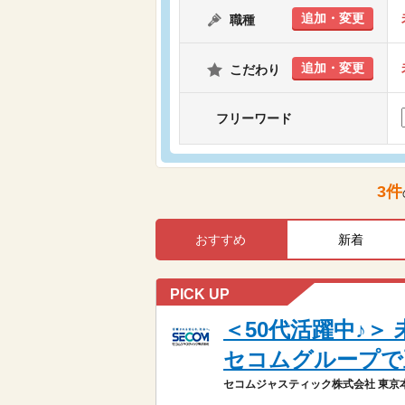
追加・変更
職種
追加・変更
こだわり
フリーワード
3
件
おすすめ
新着
PICK UP
＜50代活躍中♪
セコムグループで
セコムジャスティック株式会社 東京