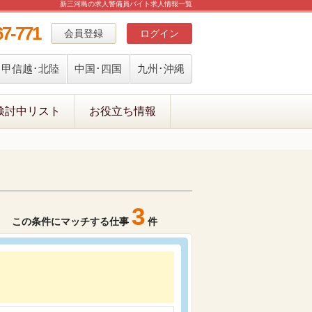
新三河島の求人警備員バイト求人情報一覧
67-771
会員登録
ログイン
甲信越･北陸
中国･四国
九州･沖縄
検討中リスト
お役立ち情報
3
この条件にマッチする仕事
件