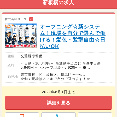
新板橋の求人
株式会社リース
バ
オープニング☆新システ
ム！現場を自分で選んで働
ける！髪色・髪型自由☆日
払いOK
職種
交通誘導警備
＜日勤＞10,840円～ ※通勤手当含む ※基本日勤
給料
9,840円～ ＜ハーフ現場＞5,920円～ ※...
東京都荒川区、板橋区、練馬区を中心...
勤務地
☆働く現場はスマホで自分で選べます！☆
2027年8月1日まで
詳細を見る