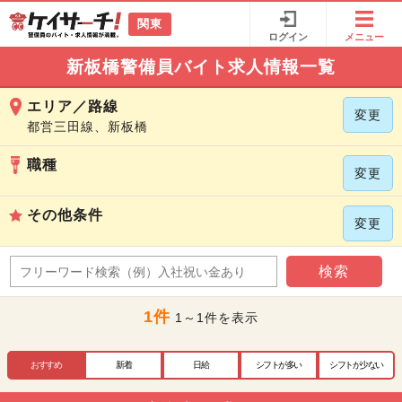
関東
ログイン
メニュー
新板橋警備員バイト求人情報一覧
エリア／路線
変更
都営三田線、新板橋
職種
変更
その他条件
変更
検索
1件
1～1件を表示
おすすめ
新着
日給
シフトが多い
シフトが少ない