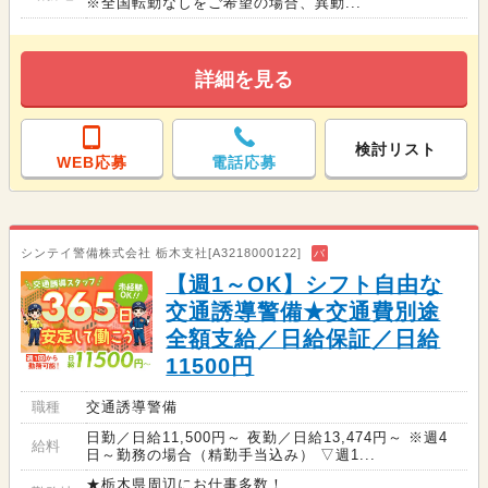
※全国転勤なしをご希望の場合、異動...
詳細を見る
検討リスト
WEB応募
電話応募
シンテイ警備株式会社 栃木支社[A3218000122]
バ
【週1～OK】シフト自由な
交通誘導警備★交通費別途
全額支給／日給保証／日給
11500円
職種
交通誘導警備
日勤／日給11,500円～ 夜勤／日給13,474円～ ※週4
給料
日～勤務の場合（精勤手当込み） ▽週1...
★栃木県周辺にお仕事多数！