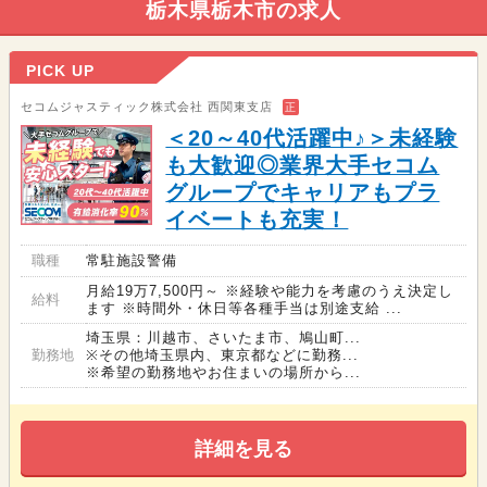
栃木県栃木市の求人
PICK UP
セコムジャスティック株式会社 西関東支店
正
＜20～40代活躍中♪＞未経験
も大歓迎◎業界大手セコム
グループでキャリアもプラ
イベートも充実！
職種
常駐施設警備
月給19万7,500円～ ※経験や能力を考慮のうえ決定し
給料
ます ※時間外・休日等各種手当は別途支給 ...
埼玉県：川越市、さいたま市、鳩山町...
勤務地
※その他埼玉県内、東京都などに勤務...
※希望の勤務地やお住まいの場所から...
詳細を見る