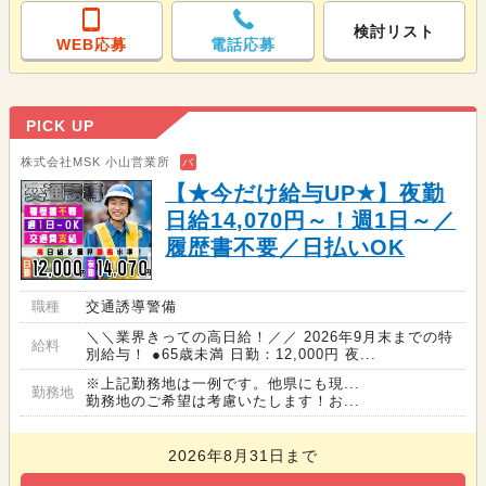
検討リスト
WEB応募
電話応募
PICK UP
株式会社MSK 小山営業所
バ
【★今だけ給与UP★】夜勤
日給14,070円～！週1日～／
履歴書不要／日払いOK
職種
交通誘導警備
＼＼業界きっての高日給！／／ 2026年9月末までの特
給料
別給与！ ●65歳未満 日勤：12,000円 夜...
※上記勤務地は一例です。他県にも現...
勤務地
勤務地のご希望は考慮いたします！お...
2026年8月31日まで