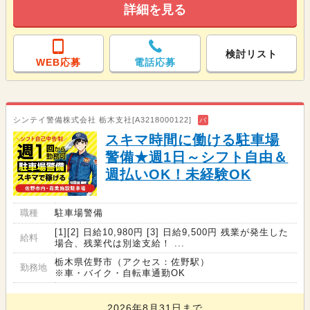
詳細を見る
検討リスト
WEB応募
電話応募
シンテイ警備株式会社 栃木支社[A3218000122]
バ
スキマ時間に働ける駐車場
警備★週1日～シフト自由＆
週払いOK！未経験OK
職種
駐車場警備
[1][2] 日給10,980円 [3] 日給9,500円 残業が発生した
給料
場合、残業代は別途支給！ ...
栃木県佐野市（アクセス：佐野駅）
勤務地
※車・バイク・自転車通勤OK
2026年8月31日まで