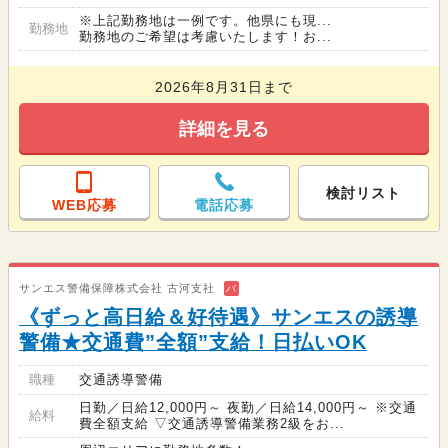
※上記勤務地は一例です。他県にも現...
勤務地
勤務地のご希望は考慮いたします！お...
2026年8月31日まで
詳細を見る
検討リスト
WEB応募
電話応募
サンエス警備保障株式会社 古河支社
バ
《ずっと高日給＆好待遇》サンエスの誘導
警備★交通費”全額”支給！日払いOK
職種
交通誘導警備
日勤／日給12,000円～ 夜勤／日給14,000円～ ※交通
給料
費全額支給 ▽交通誘導警備業務2級をお...