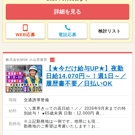
詳細を見る
検討リスト
WEB応募
電話応募
株式会社MSK 小山営業所
バ
【★今だけ給与UP★】夜勤
日給14,070円～！週1日～／
履歴書不要／日払いOK
職種
交通誘導警備
＼＼業界きっての高日給！／／ 2026年9月末までの特
給料
別給与！ ●65歳未満 日勤：12,000円 夜...
※上記勤務地は一例です。他県にも現...
勤務地
勤務地のご希望は考慮いたします！お...