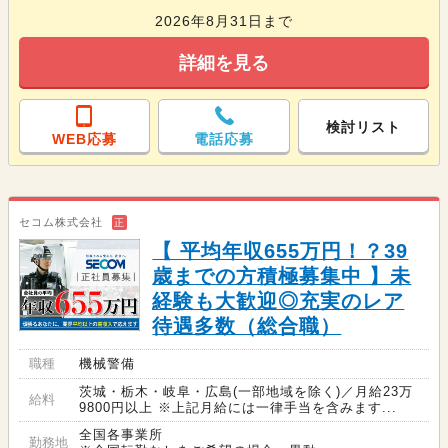
2026年8月31日まで
詳細を見る
検討リスト
WEB応募
電話応募
セコム株式会社
正
【 平均年収655万円！？39
歳までの方積極募集中 】未
経験も大歓迎◎充実のレア
待遇多数（総合職）
職種
機械警備
茨城・栃木・岐阜・広島(一部地域を除く)／月給23万
給料
9800円以上 ※上記月給には一律手当を含みます...
全国各事業所
勤務地