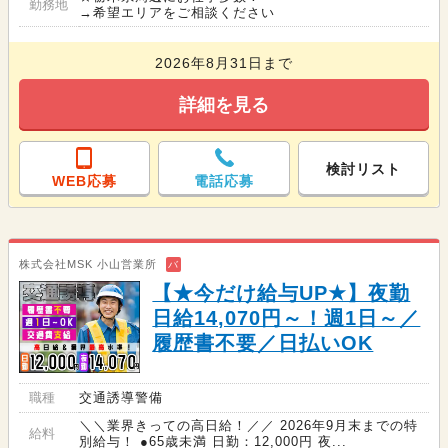
勤務地
→希望エリアをご相談ください
2026年8月31日まで
詳細を見る
検討リスト
WEB応募
電話応募
株式会社MSK 小山営業所
バ
【★今だけ給与UP★】夜勤
日給14,070円～！週1日～／
履歴書不要／日払いOK
職種
交通誘導警備
＼＼業界きっての高日給！／／ 2026年9月末までの特
給料
別給与！ ●65歳未満 日勤：12,000円 夜...