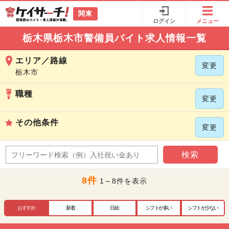
関東
ログイン
メニュー
栃木県栃木市警備員バイト求人情報一覧
エリア／路線
変更
栃木市
職種
変更
その他条件
変更
検索
8件
1～8件を表示
おすすめ
新着
日給
シフトが多い
シフトが少ない