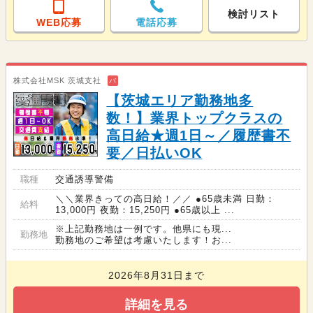
検討リスト
WEB応募
電話応募
株式会社MSK 茨城支社
バ
【茨城エリア勤務地多
数！】業界トップクラスの
高日給★週1日～／履歴書不
要／日払いOK
職種
交通誘導警備
＼＼業界きっての高日給！／／ ●65歳未満 日勤：
給料
13,000円 夜勤：15,250円 ●65歳以上 ...
※上記勤務地は一例です。他県にも現...
勤務地
勤務地のご希望は考慮いたします！お...
2026年8月31日まで
詳細を見る