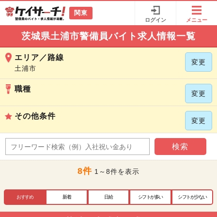
関東
ログイン
メニュー
茨城県土浦市警備員バイト求人情報一覧
エリア／路線
変更
土浦市
職種
変更
その他条件
変更
検索
8件
1～8件を表示
おすすめ
新着
日給
シフトが多い
シフトが少ない