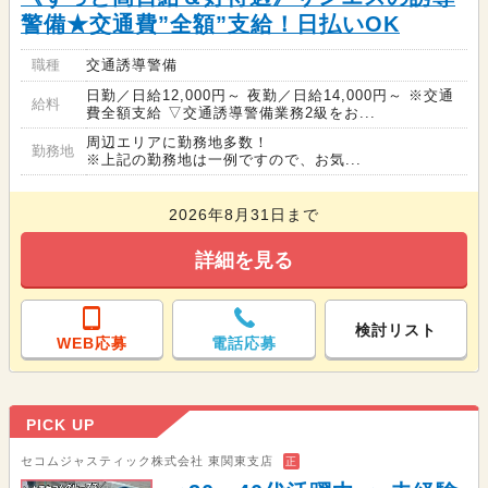
警備★交通費”全額”支給！日払いOK
職種
交通誘導警備
日勤／日給12,000円～ 夜勤／日給14,000円～ ※交通
給料
費全額支給 ▽交通誘導警備業務2級をお...
周辺エリアに勤務地多数！
勤務地
※上記の勤務地は一例ですので、お気...
2026年8月31日まで
詳細を見る
検討リスト
WEB応募
電話応募
PICK UP
セコムジャスティック株式会社 東関東支店
正