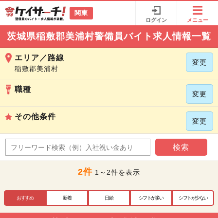
関東
ログイン
メニュー
茨城県稲敷郡美浦村警備員バイト求人情報一覧
エリア／路線
変更
稲敷郡美浦村
職種
変更
その他条件
変更
検索
2件
1～2件を表示
おすすめ
新着
日給
シフトが多い
シフトが少ない