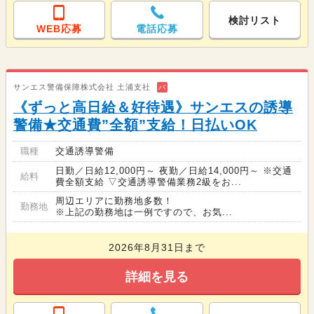
検討リスト
WEB応募
電話応募
サンエス警備保障株式会社 土浦支社
バ
《ずっと高日給＆好待遇》サンエスの誘導
警備★交通費”全額”支給！日払いOK
職種
交通誘導警備
日勤／日給12,000円～ 夜勤／日給14,000円～ ※交通
給料
費全額支給 ▽交通誘導警備業務2級をお...
周辺エリアに勤務地多数！
勤務地
※上記の勤務地は一例ですので、お気...
2026年8月31日まで
詳細を見る