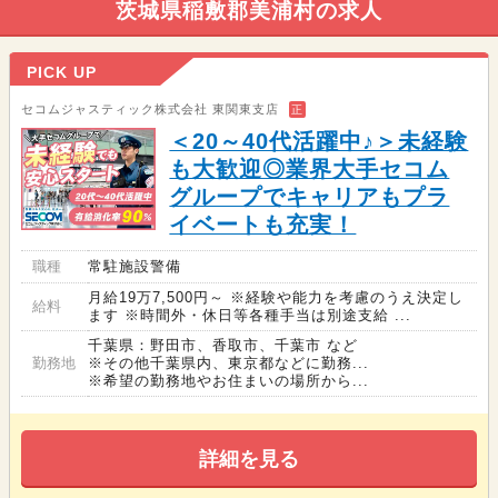
茨城県稲敷郡美浦村の求人
PICK UP
セコムジャスティック株式会社 東関東支店
正
＜20～40代活躍中♪＞未経験
も大歓迎◎業界大手セコム
グループでキャリアもプラ
イベートも充実！
職種
常駐施設警備
月給19万7,500円～ ※経験や能力を考慮のうえ決定し
給料
ます ※時間外・休日等各種手当は別途支給 ...
千葉県：野田市、香取市、千葉市 など
勤務地
※その他千葉県内、東京都などに勤務...
※希望の勤務地やお住まいの場所から...
詳細を見る