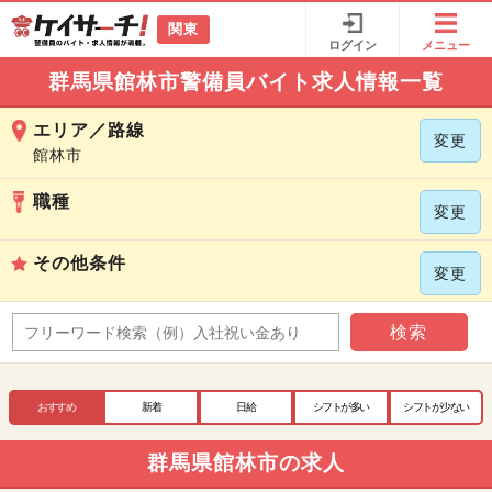
関東
ログイン
メニュー
群馬県館林市警備員バイト求人情報一覧
エリア／路線
変更
館林市
職種
変更
その他条件
変更
検索
おすすめ
新着
日給
シフトが多い
シフトが少ない
群馬県館林市の求人