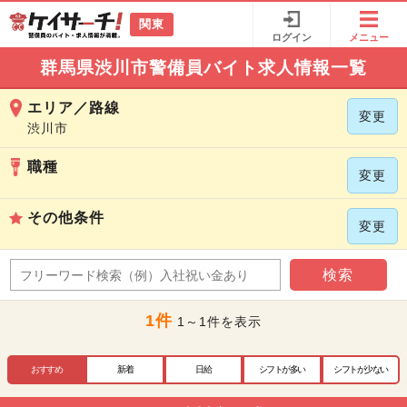
関東
ログイン
メニュー
群馬県渋川市警備員バイト求人情報一覧
エリア／路線
変更
渋川市
職種
変更
その他条件
変更
検索
1件
1～1件を表示
おすすめ
新着
日給
シフトが多い
シフトが少ない