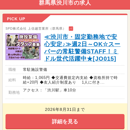
群馬県渋川市の求人
PICK UP
SPD株式会社 上信越営業所（群馬県）
バ
≪渋川市・固定勤務地で安
心安定♪≫週2日～OK☆スー
パーの常駐警備STAFF！ミ
ドル世代活躍中★[JO015]
職種
常駐施設警備
時給：1,065円 ◆交通費規定内支給 ◆資格所持で時
給料
給+20円 ◆友人紹介制度あり 1人に付き...
アクセス：「渋川駅」車10分
勤務地
2026年8月31日まで
詳細を見る