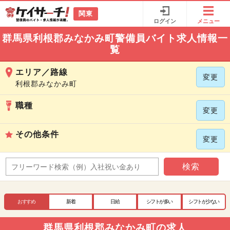
関東
ログイン
メニュー
群馬県利根郡みなかみ町警備員バイト求人情報一
覧
エリア／路線
変更
利根郡みなかみ町
職種
変更
その他条件
変更
検索
おすすめ
新着
日給
シフトが多い
シフトが少ない
群馬県利根郡みなかみ町の求人