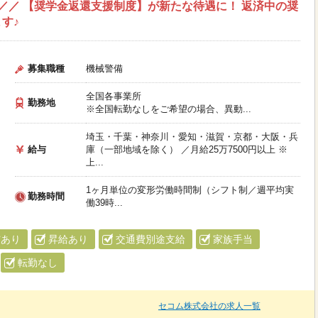
”／／ 【奨学金返還支援制度】が新たな待遇に！ 返済中の奨
す♪
募集職種
機械警備
全国各事業所
勤務地
※全国転勤なしをご希望の場合、異動...
埼玉・千葉・神奈川・愛知・滋賀・京都・大阪・兵
給与
庫（一部地域を除く） ／月給25万7500円以上 ※
上...
1ヶ月単位の変形労働時間制（シフト制／週平均実
勤務時間
働39時...
与あり
昇給あり
交通費別途支給
家族手当
転勤なし
セコム株式会社の求人一覧