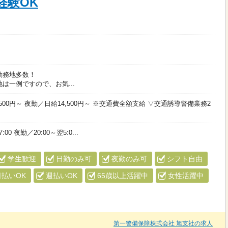
経験OK
勤務地多数！
は一例ですので、お気...
500円～ 夜勤／日給14,500円～ ※交通費全額支給 ▽交通誘導警備業務2
:00 夜勤／20:00～翌5:0...
学生歓迎
日勤のみ可
夜勤のみ可
シフト自由
日払いOK
週払いOK
65歳以上活躍中
女性活躍中
第一警備保障株式会社 旭支社の求人