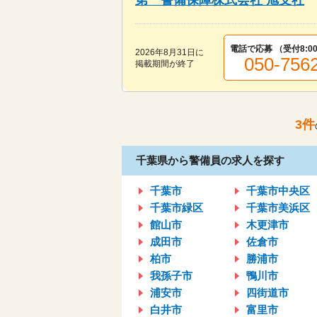
第一警備保障株式会社 旭支社
電話で応募 （受付
8:0
2026年8月31日
に
050-756
掲載期間が終了
3
件
千葉県から警備員の求人を探す
千葉市
千葉市中央区
千葉市緑区
千葉市美浜区
館山市
木更津市
成田市
佐倉市
柏市
勝浦市
我孫子市
鴨川市
浦安市
四街道市
白井市
富里市