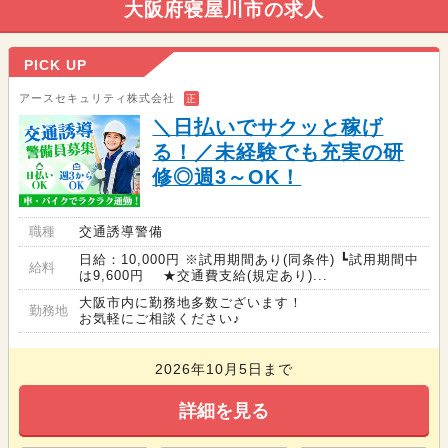
大阪府寝屋川市の求人
PICK UP
アースセキュリティ株式会社
正
＼日払いでサクッと稼げ
る！／未経験でも充実の研
修◎週3～OK！
職種
交通誘導警備
日給：10,000円 ※試用期間あり(同条件) ┗試用期間中
給料
は9,600円 ★交通費支給(規定あり)...
大阪市内に勤務地多数ございます！
勤務地
お気軽にご相談ください♪
2026年10月5日まで
詳細を見る