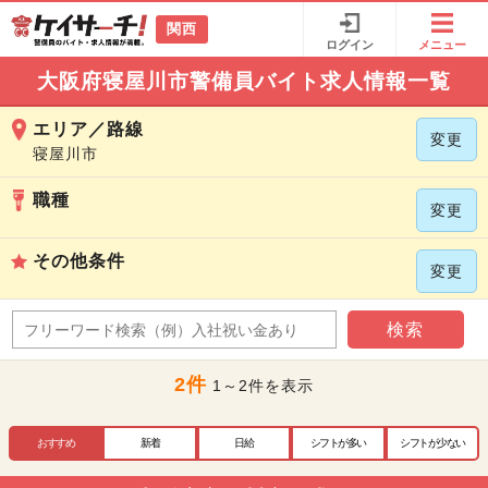
関西
ログイン
メニュー
大阪府寝屋川市警備員バイト求人情報一覧
エリア／路線
変更
寝屋川市
職種
変更
その他条件
変更
検索
2件
1～2件を表示
おすすめ
新着
日給
シフトが多い
シフトが少ない