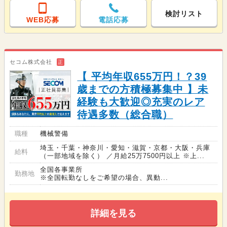
検討リスト
WEB応募
電話応募
セコム株式会社
正
【 平均年収655万円！？39
歳までの方積極募集中 】未
経験も大歓迎◎充実のレア
待遇多数（総合職）
職種
機械警備
埼玉・千葉・神奈川・愛知・滋賀・京都・大阪・兵庫
給料
（一部地域を除く） ／月給25万7500円以上 ※上...
全国各事業所
勤務地
※全国転勤なしをご希望の場合、異動...
詳細を見る