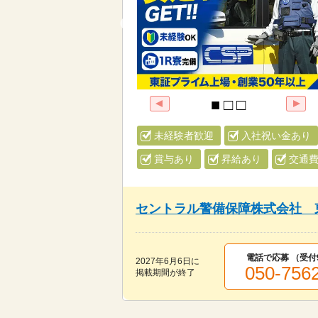
未経験者歓迎
入社祝い金あり
賞与あり
昇給あり
交通
セントラル警備保障株式会社 
電話で応募 （受付
2027年6月6日
に
050-756
掲載期間が終了