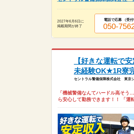
電話で応募 （受付
2027年6月6日
に
050-756
掲載期間が終了
【好きな運転で安定
未経験OK★1R寮
セントラル警備保障株式会社 東京
「機械警備なんてハードル高そう…
ら安心して勤務できます！！ 「運