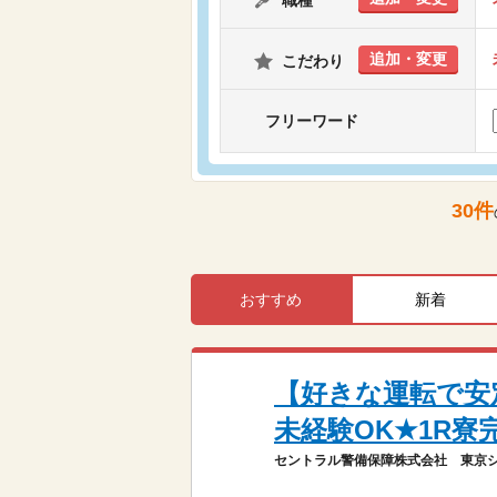
職種
追加・変更
こだわり
フリーワード
30
件
おすすめ
新着
【好きな運転で安定
未経験OK★1R寮
セントラル警備保障株式会社 東京