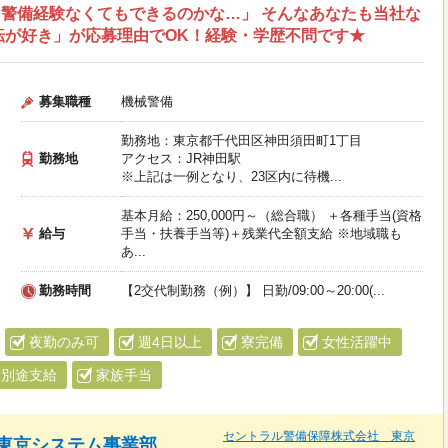
警備経験なくてもできるのかな…」 そんなあなたも当社な
転が好き」が応募理由でOK！経験・学歴不問です★
募集職種
機械警備
勤務地：東京都千代田区神田須田町1丁目
勤務地
アクセス：JR神田駅
※上記は一例となり、23区内に待機...
基本月給：250,000円～（総合職） ＋各種手当(資格
給与
手当・扶養手当等)＋残業代全額支給 ※地域職も
あ...
勤務時間
【2交代制勤務（例）】 日勤/09:00～20:00(...
夜勤のみ可
週4日以上
寮完備
女性活躍中
費別途支給
家族手当
セントラル警備保障株式会社 東京
東京システム事業部