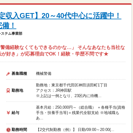
収入GET】20～40代中心に活躍中！
完備！
システム事業部
警備経験なくてもできるのかな…」 そんなあなたも当社な
転が好き」が応募理由でOK！経験・学歴不問です★
募集職種
機械警備
勤務地：東京都千代田区神田須田町1丁目
勤務地
アクセス：JR神田駅
※上記は一例となり、23区内に待機...
基本月給：250,000円～（総合職） ＋各種手当(資格
給与
手当・扶養手当等)＋残業代全額支給 ※地域職も
あ...
勤務時間
【2交代制勤務（例）】 日勤/09:00～20:00(...