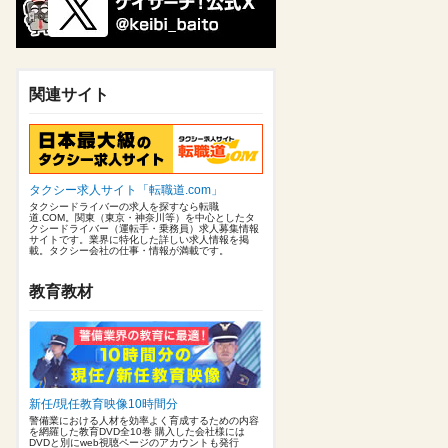
関連サイト
タクシー求人サイト「転職道.com」
タクシードライバーの求人を探すなら転職
道.COM。関東（東京・神奈川等）を中心としたタ
クシードライバー（運転手・乗務員）求人募集情報
サイトです。業界に特化した詳しい求人情報を掲
載。タクシー会社の仕事・情報が満載です。
教育教材
新任/現任教育映像10時間分
警備業における人材を効率よく育成するための内容
を網羅した教育DVD全10巻 購入した会社様には
DVDと別にweb視聴ページのアカウントも発行