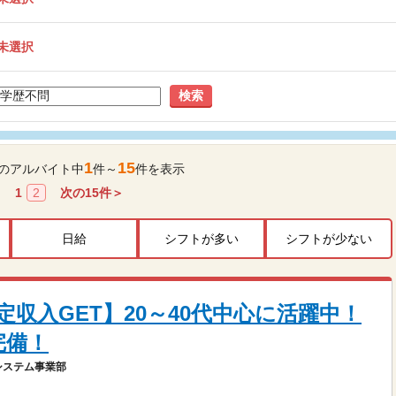
未選択
検索
1
15
のアルバイト中
件～
件を表示
1
2
次の
15
件＞
日給
シフトが多い
シフトが少ない
収入GET】20～40代中心に活躍中！
完備！
システム事業部