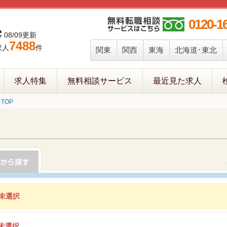
0120-1
08/09更新
7488
求人
件
関東
関西
東海
北海道･東北
求人特集
無料相談サービス
最近見た求人
TOP
未選択
未選択