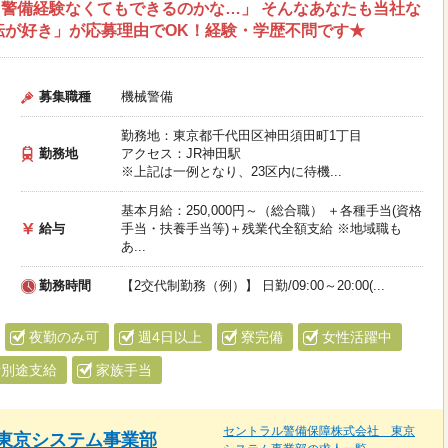
警備経験なくてもできるのかな…」 そんなあなたも当社な
転が好き」が応募理由でOK！経験・学歴不問です★
募集職種
機械警備
勤務地：東京都千代田区神田須田町1丁目
勤務地
アクセス：JR神田駅
※上記は一例となり、23区内に待機...
基本月給：250,000円～（総合職） ＋各種手当(資格
給与
手当・扶養手当等)＋残業代全額支給 ※地域職も
あ...
勤務時間
【2交代制勤務（例）】 日勤/09:00～20:00(...
夜勤のみ可
週4日以上
寮完備
女性活躍中
費別途支給
家族手当
セントラル警備保障株式会社 東京
東京システム事業部