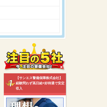
【サンエス警備保障株式会社】
経験問わず高日給×好待遇で安定
収入