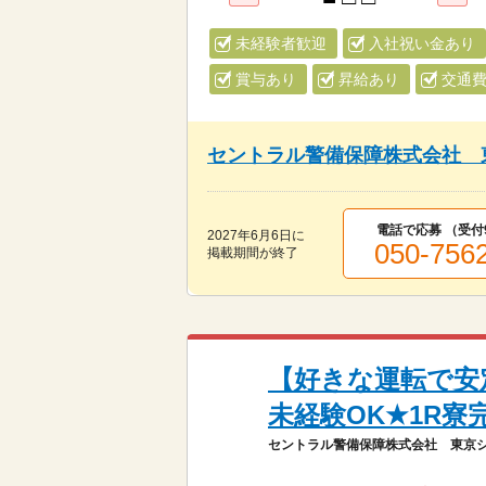
未経験者歓迎
入社祝い金あり
賞与あり
昇給あり
交通
セントラル警備保障株式会社 
電話で応募 （受付
2027年6月6日
に
050-756
掲載期間が終了
【好きな運転で安定
未経験OK★1R寮
セントラル警備保障株式会社 東京