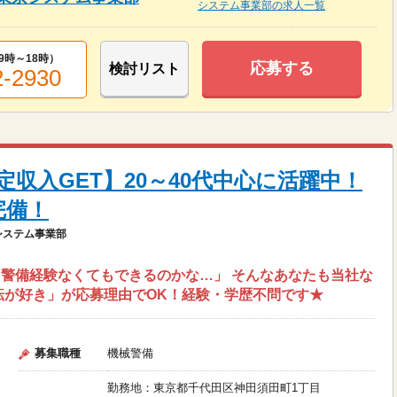
システム事業部の求人一覧
9時～18時
）
応募する
検討リスト
2-2930
収入GET】20～40代中心に活躍中！
完備！
システム事業部
警備経験なくてもできるのかな…」 そんなあなたも当社な
転が好き」が応募理由でOK！経験・学歴不問です★
募集職種
機械警備
勤務地：東京都千代田区神田須田町1丁目