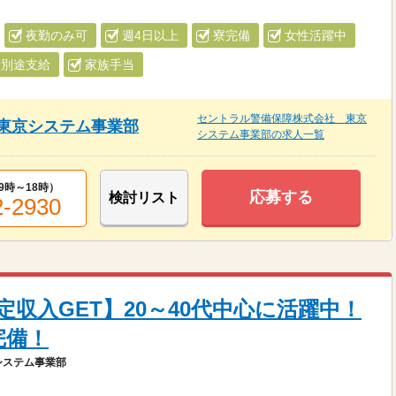
夜勤のみ可
週4日以上
寮完備
女性活躍中
費別途支給
家族手当
セントラル警備保障株式会社 東京
東京システム事業部
システム事業部の求人一覧
9時～18時
）
応募する
検討リスト
2-2930
収入GET】20～40代中心に活躍中！
完備！
システム事業部