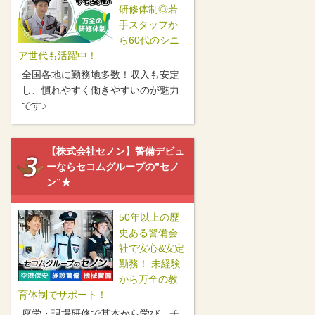
研修体制◎若
手スタッフか
ら60代のシニ
ア世代も活躍中！
全国各地に勤務地多数！収入も安定
し、慣れやすく働きやすいのが魅力
です♪
【株式会社セノン】警備デビュ
ーならセコムグループの”セノ
ン”★
50年以上の歴
史ある警備会
社で安心&安定
勤務！ 未経験
から万全の教
育体制でサポート！
座学・現場研修で基本から学び、チ