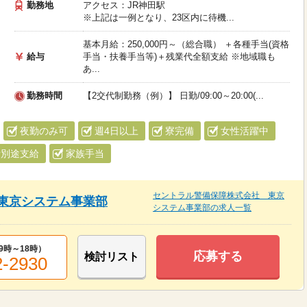
勤務地
アクセス：JR神田駅
※上記は一例となり、23区内に待機...
基本月給：250,000円～（総合職） ＋各種手当(資格
給与
手当・扶養手当等)＋残業代全額支給 ※地域職も
あ...
勤務時間
【2交代制勤務（例）】 日勤/09:00～20:00(...
夜勤のみ可
週4日以上
寮完備
女性活躍中
費別途支給
家族手当
セントラル警備保障株式会社 東京
東京システム事業部
システム事業部の求人一覧
9時～18時
）
応募する
検討リスト
2-2930