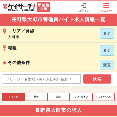
甲信越
北陸
ログイン
メニュー
長野県大町市警備員バイト求人情報一覧
エリア／路線
変更
大町市
職種
変更
その他条件
変更
検索
おすすめ
新着
日給
シフトが多い
シフトが少ない
長野県大町市の求人