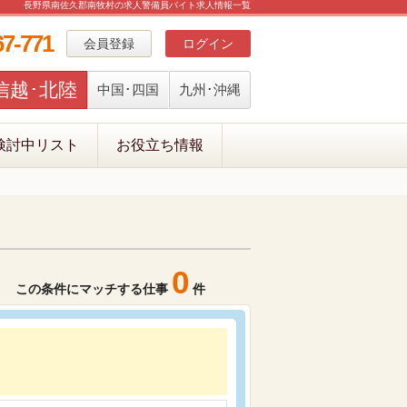
長野県南佐久郡南牧村の求人警備員バイト求人情報一覧
67-771
会員登録
ログイン
信越･北陸
中国･四国
九州･沖縄
検討中リスト
お役立ち情報
0
この条件にマッチする仕事
件