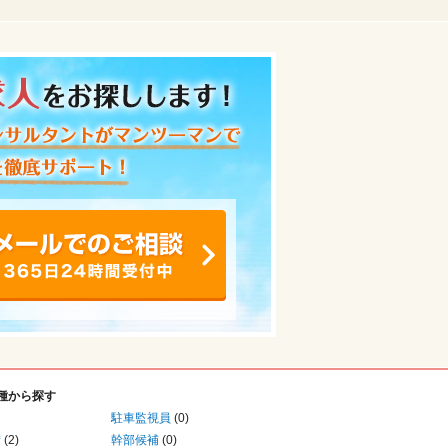
種から探す
駐車監視員
(0)
備
(2)
幹部候補
(0)