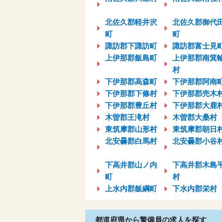
北佐久郡軽井沢
北佐久郡御代
町
町
諏訪郡下諏訪町
諏訪郡富士見
上伊那郡飯島町
上伊那郡南箕
村
下伊那郡高森町
下伊那郡阿南
下伊那郡下條村
下伊那郡売木
下伊那郡豊丘村
下伊那郡大鹿
木曽郡王滝村
木曽郡大桑村
東筑摩郡山形村
東筑摩郡朝日
北安曇郡白馬村
北安曇郡小谷
下高井郡山ノ内
下高井郡木島
町
村
上水内郡飯綱町
下水内郡栄村
都道府県から警備員の求人を探す