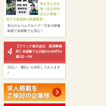
策を支える仕
事＞設立40年
以上の業績！
原子力発電所の防護要員！
安心のセコムグループ！万全の研修
制度で未経験でも安心！
【フリック株式会社 新潟事務
所】未経験でも日給10,000円☆
週3日～OK
日払い・週払いも対応しております
♪