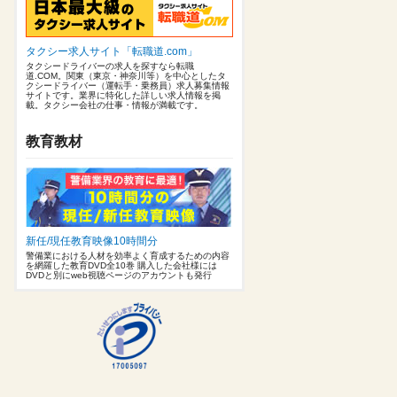
タクシー求人サイト「転職道.com」
タクシードライバーの求人を探すなら転職
道.COM。関東（東京・神奈川等）を中心としたタ
クシードライバー（運転手・乗務員）求人募集情報
サイトです。業界に特化した詳しい求人情報を掲
載。タクシー会社の仕事・情報が満載です。
教育教材
新任/現任教育映像10時間分
警備業における人材を効率よく育成するための内容
を網羅した教育DVD全10巻 購入した会社様には
DVDと別にweb視聴ページのアカウントも発行