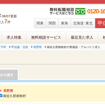
0120-1
08/07更新
7
求人
件
甲
関東
関西
東海
北海道･東北
求人特集
無料相談サービス
最近見た求人
TOP
甲信越・北陸
長野県
南佐久郡南牧村の警備員・アルバイト求人
長野県
南佐久郡南牧村