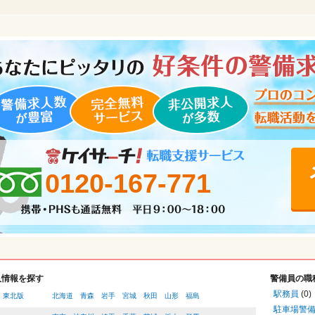
0120-167-771
人情報を探す
警備員の職
駅務員
(0)
・東北版
北海道
青森
岩手
宮城
秋田
山形
福島
駐車場警