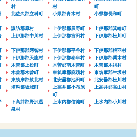
村
村
町
田
北佐久郡立科町
小県郡青木村
小県郡長和町
町
諏訪郡原村
上伊那郡辰野町
上伊那郡箕輪町
輪
上伊那郡中川村
上伊那郡宮田村
下伊那郡松川町
町
下伊那郡阿智村
下伊那郡平谷村
下伊那郡根羽村
村
下伊那郡天龍村
下伊那郡泰阜村
下伊那郡喬木村
村
木曽郡上松町
木曽郡南木曽町
木曽郡木祖村
木曽郡木曽町
東筑摩郡麻績村
東筑摩郡生坂村
村
東筑摩郡筑北村
北安曇郡池田町
北安曇郡松川村
村
埴科郡坂城町
上高井郡小布施
上高井郡高山村
町
平
下高井郡野沢温
上水内郡信濃町
上水内郡小川村
泉村