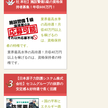
社 本社】施設警備1級の資格保
持者募集！年収600万円！
業界最高水準
の高待遇！月
収40万円以上
を稼げるの
は、資格保持
者の特権です。
業界最高水準の高待遇！月収40万円
以上を稼げるのは、資格保持者の特
権です。
【日本原子力防護システム株式
会社】セコムグループの抜群の
安定感＆好待遇で長く活躍
＜国の平和と
エネルギー政