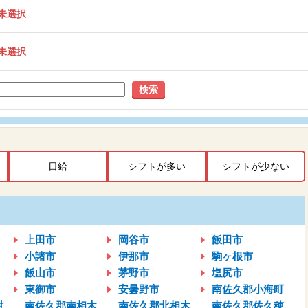
未選択
未選択
検索
日給
シフトが多い
シフトが少ない
上田市
岡谷市
飯田市
小諸市
伊那市
駒ヶ根市
飯山市
茅野市
塩尻市
東御市
安曇野市
南佐久郡小海町
村
南佐久郡南相木
南佐久郡北相木
南佐久郡佐久穂