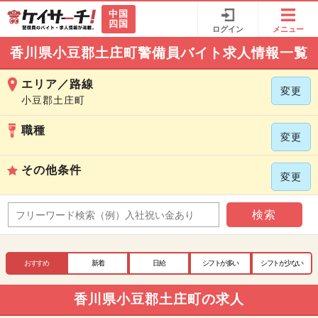
中国
四国
ログイン
メニュー
香川県小豆郡土庄町警備員バイト求人情報一覧
エリア／路線
変更
小豆郡土庄町
職種
変更
その他条件
変更
検索
おすすめ
新着
日給
シフトが多い
シフトが少ない
香川県小豆郡土庄町の求人