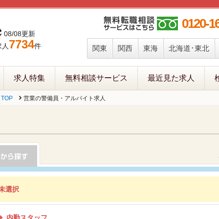
0120-1
08/08更新
7734
求人
件
関東
関西
東海
北海道･東北
求人特集
無料相談サービス
最近見た求人
TOP
営業の警備員・アルバイト求人
未選択
内勤スタッフ