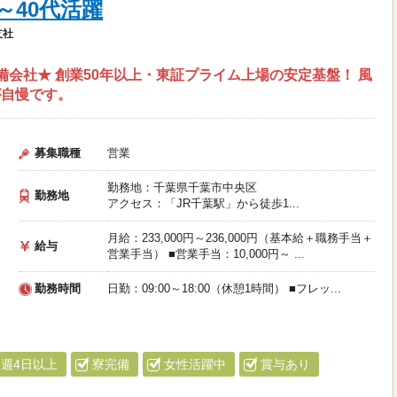
～40代活躍
支社
会社★ 創業50年以上・東証プライム上場の安定基盤！ 風
が自慢です。
募集職種
営業
勤務地：千葉県千葉市中央区
勤務地
アクセス：「JR千葉駅」から徒歩1...
月給：233,000円～236,000円（基本給＋職務手当＋
給与
営業手当） ■営業手当：10,000円～ ...
勤務時間
日勤：09:00～18:00（休憩1時間） ■フレッ...
週4日以上
寮完備
女性活躍中
賞与あり