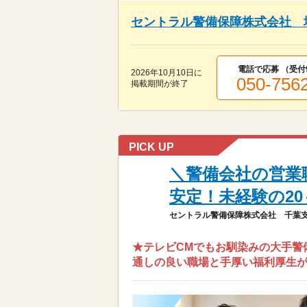
セントラル警備保障株式会社 
電話で応募 （受付
2026年10月10日
に
050-756
掲載期間が終了
PICK UP
＼警備会社の営業
安定！未経験の20
セントラル警備保障株式会社 千葉
★テレビCMでもお馴染みの大手警備
通しの良い職場と手厚い福利厚生