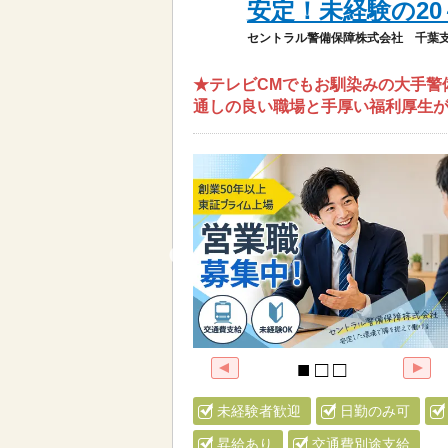
安定！未経験の20
セントラル警備保障株式会社 千葉
★テレビCMでもお馴染みの大手警備
通しの良い職場と手厚い福利厚生
未経験者歓迎
日勤のみ可
昇給あり
交通費別途支給