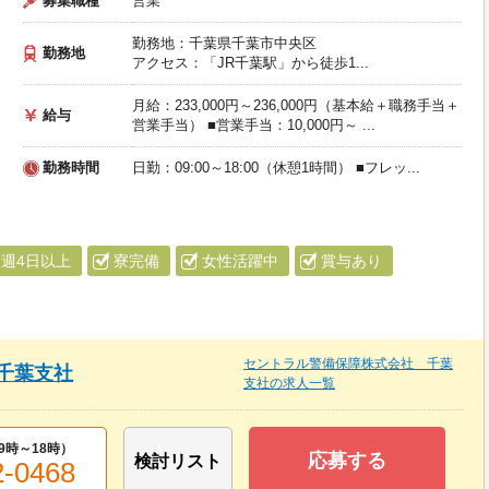
募集職種
営業
勤務地：千葉県千葉市中央区
勤務地
アクセス：「JR千葉駅」から徒歩1...
月給：233,000円～236,000円（基本給＋職務手当＋
給与
営業手当） ■営業手当：10,000円～ ...
勤務時間
日勤：09:00～18:00（休憩1時間） ■フレッ...
週4日以上
寮完備
女性活躍中
賞与あり
セントラル警備保障株式会社 千葉
千葉支社
支社の求人一覧
9時～18時
）
応募する
検討リスト
2-0468