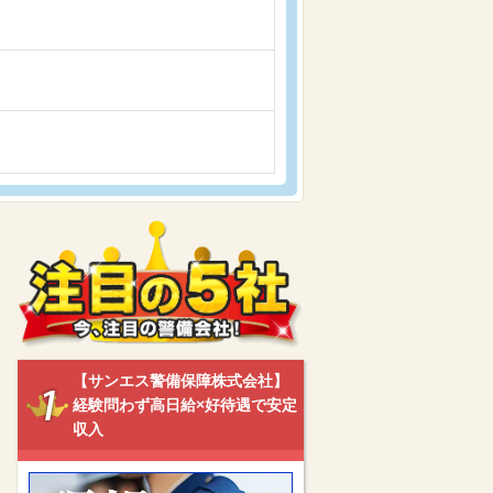
【サンエス警備保障株式会社】
経験問わず高日給×好待遇で安定
収入