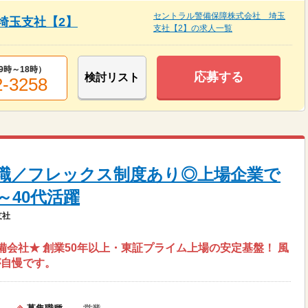
セントラル警備保障株式会社 埼玉
埼玉支社【2】
支社【2】の求人一覧
9時～18時
）
応募する
検討リスト
2-3258
職／フレックス制度あり◎上場企業で
～40代活躍
支社
会社★ 創業50年以上・東証プライム上場の安定基盤！ 風
が自慢です。