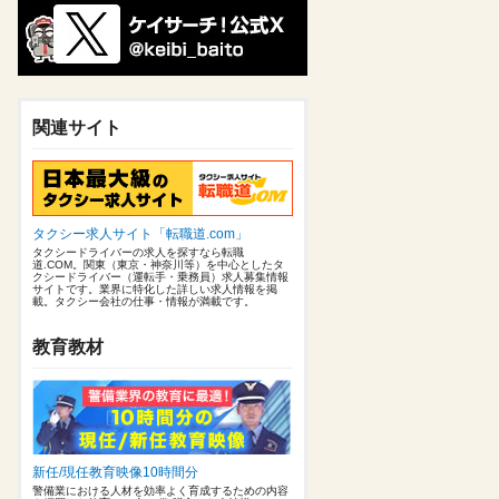
関連サイト
タクシー求人サイト「転職道.com」
タクシードライバーの求人を探すなら転職
道.COM。関東（東京・神奈川等）を中心としたタ
クシードライバー（運転手・乗務員）求人募集情報
サイトです。業界に特化した詳しい求人情報を掲
載。タクシー会社の仕事・情報が満載です。
教育教材
新任/現任教育映像10時間分
警備業における人材を効率よく育成するための内容