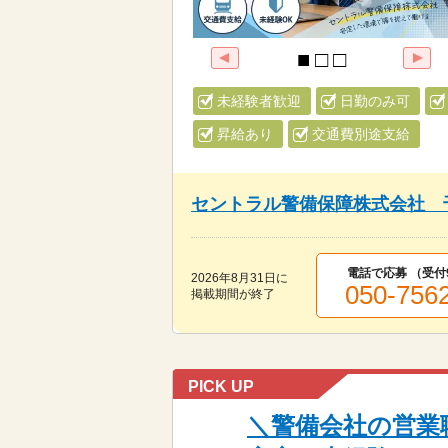
未経験者歓迎
日勤のみ可
昇給あり
交通費別途支給
セントラル警備保障株式会社 
電話で応募 （受付
2026年8月31日
に
050-756
掲載期間が終了
PICK UP
＼警備会社の営業