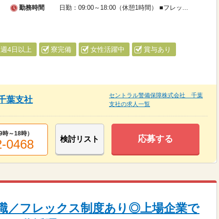
勤務時間
日勤：09:00～18:00（休憩1時間） ■フレッ...
週4日以上
寮完備
女性活躍中
賞与あり
セントラル警備保障株式会社 千葉
千葉支社
支社の求人一覧
9時～18時
）
応募する
検討リスト
2-0468
職／フレックス制度あり◎上場企業で