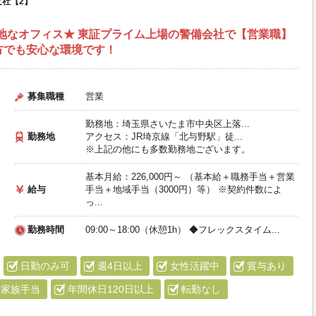
社【2】
地なオフィス★ 東証プライム上場の警備会社で【営業職】
方でも安心な環境です！
募集職種
営業
勤務地：埼玉県さいたま市中央区上落...
勤務地
アクセス：JR埼京線「北与野駅」徒...
※上記の他にも多数勤務地ございます。
基本月給：226,000円～ （基本給＋職務手当＋営業
給与
手当＋地域手当（3000円）等） ※契約件数によ
っ...
勤務時間
09:00～18:00（休憩1h） ◆フレックスタイム...
日勤のみ可
週4日以上
女性活躍中
賞与あり
家族手当
年間休日120日以上
転勤なし