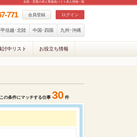
全国・営業の求人警備員バイト求人情報一覧
67-771
会員登録
ログイン
甲信越･北陸
中国･四国
九州･沖縄
検討中リスト
お役立ち情報
30
この条件にマッチする仕事
件