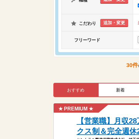
職種
追加・変更
こだわり
フリーワード
30
件
おすすめ
新着
★ PREMIUM ★
【営業職】月収2
クス制＆完全週休