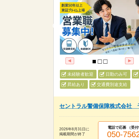
未経験者歓迎
日勤のみ可
昇給あり
交通費別途支給
セントラル警備保障株式会社 
電話で応募 （受付
2026年8月31日
に
050-756
掲載期間が終了