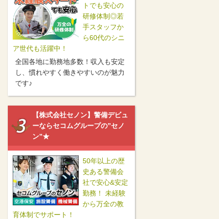
トでも安心の
研修体制◎若
手スタッフか
ら60代のシニ
ア世代も活躍中！
全国各地に勤務地多数！収入も安定
し、慣れやすく働きやすいのが魅力
です♪
【株式会社セノン】警備デビュ
ーならセコムグループの”セノ
ン”★
50年以上の歴
史ある警備会
社で安心&安定
勤務！ 未経験
から万全の教
育体制でサポート！