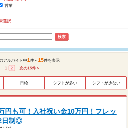
営業
未選択
検索
1
15
のアルバイト中
件～
件を表示
1
2
次の
15
件＞
日給
シフトが多い
シフトが少ない
8万円も可！入社祝い金10万円！フレッ
2日制◎