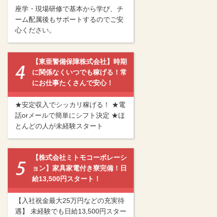
座学・現場研修で基本から学び、チ
ーム配属後もサポートするのでご安
心ください。
【東亜警備保障株式会社】時期
に関係なくいつでも稼げる！常
にお仕事たくさんで安心！
★安定収入でシッカリ稼げる！ ★電
話orメールで簡単にシフト決定 ★ほ
とんどの人が未経験スタート
【株式会社ミトモコーポレーシ
ョン】家具家電付き寮完備！日
給13,500円スタート！
【入社祝金最大25万円などの充実待
遇】 未経験でも日給13,500円スター