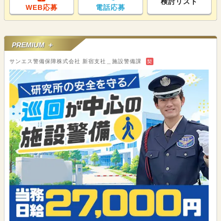
検討リスト
WEB応募
電話応募
PREMIUM ＋
サンエス警備保障株式会社 新宿支社＿施設警備課
契