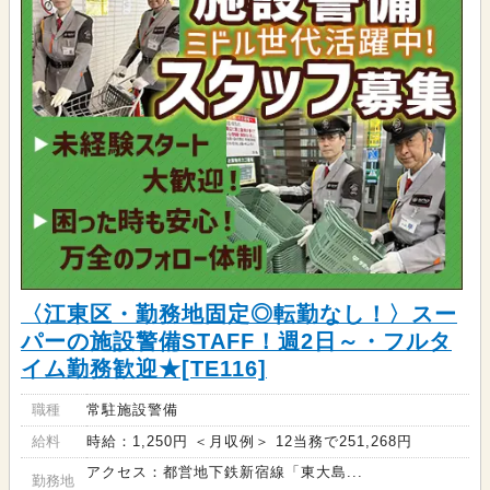
〈江東区・勤務地固定◎転勤なし！〉スー
パーの施設警備STAFF！週2日～・フルタ
イム勤務歓迎★[TE116]
職種
常駐施設警備
給料
時給：1,250円 ＜月収例＞ 12当務で251,268円
アクセス：都営地下鉄新宿線「東大島...
勤務地