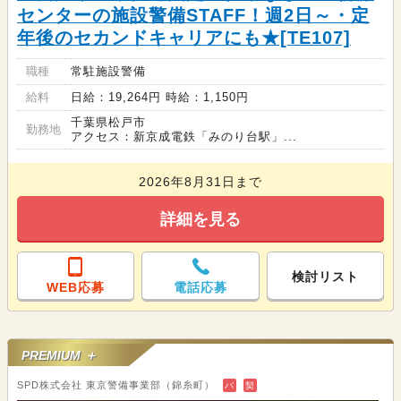
センターの施設警備STAFF！週2日～・定
年後のセカンドキャリアにも★[TE107]
職種
常駐施設警備
給料
日給：19,264円 時給：1,150円
千葉県松戸市
勤務地
アクセス：新京成電鉄「みのり台駅」...
2026年8月31日まで
詳細を見る
検討リスト
WEB応募
電話応募
PREMIUM ＋
SPD株式会社 東京警備事業部（錦糸町）
バ
契