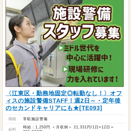
〈江東区・勤務地固定◎転勤なし！〉オフ
ィスの施設警備STAFF！週2日～・定年後
のセカンドキャリアにも★[TE093]
職種
常駐施設警備
時給：1,250円 ＜月収例＞ 21,331円/1日×12日＝
給料