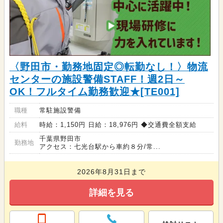
〈野田市・勤務地固定◎転勤なし！〉物流
センターの施設警備STAFF！週2日～
OK！フルタイム勤務歓迎★[TE001]
職種
常駐施設警備
給料
時給：1,150円 日給：18,976円 ◆交通費全額支給
千葉県野田市
勤務地
アクセス：七光台駅から車約８分/常...
2026年8月31日まで
詳細を見る