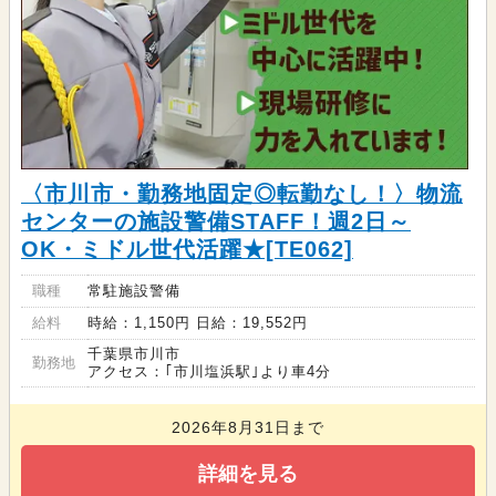
〈市川市・勤務地固定◎転勤なし！〉物流
センターの施設警備STAFF！週2日～
OK・ミドル世代活躍★[TE062]
職種
常駐施設警備
給料
時給：1,150円 日給：19,552円
千葉県市川市
勤務地
アクセス：｢市川塩浜駅｣より車4分
2026年8月31日まで
詳細を見る