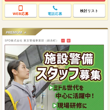
検討リスト
WEB応募
電話応募
PREMIUM ＋
SPD株式会社 東京警備事業部（錦糸町）
バ
契