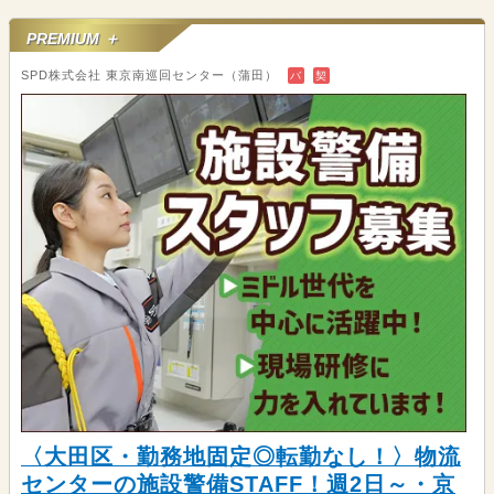
PREMIUM ＋
SPD株式会社 東京南巡回センター（蒲田）
バ
契
〈大田区・勤務地固定◎転勤なし！〉物流
センターの施設警備STAFF！週2日～・京