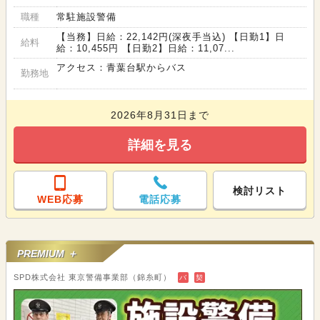
職種
常駐施設警備
【当務】日給：22,142円(深夜手当込) 【日勤1】日
給料
給：10,455円 【日勤2】日給：11,07...
アクセス：青葉台駅からバス
勤務地
2026年8月31日まで
詳細を見る
検討リスト
WEB応募
電話応募
PREMIUM ＋
SPD株式会社 東京警備事業部（錦糸町）
バ
契