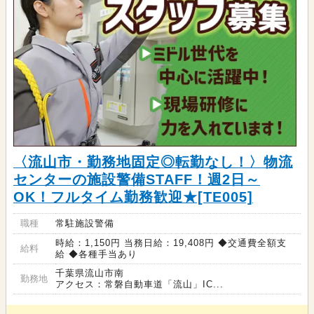
〈流山市・勤務地固定◎転勤なし！〉物流
センターの施設警備STAFF！週2日～
OK！フルタイム勤務歓迎★[TE005]
職種
常駐施設警備
時給：1,150円 当務日給：19,408円 ◆交通費全額支
給料
給 ◆各種手当あり
千葉県流山市南
勤務地
アクセス：常磐自動車道「流山」IC...