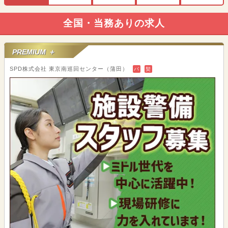
全国・当務ありの求人
PREMIUM ＋
SPD株式会社 東京南巡回センター（蒲田）
バ
契