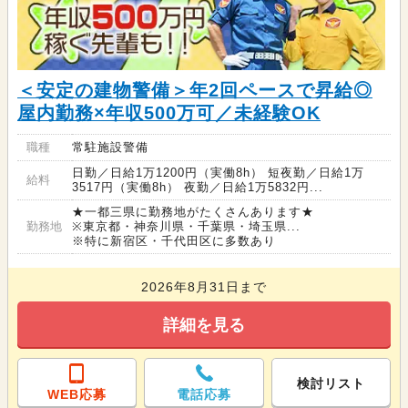
＜安定の建物警備＞年2回ペースで昇給◎
屋内勤務×年収500万可／未経験OK
職種
常駐施設警備
日勤／日給1万1200円（実働8h） 短夜勤／日給1万
給料
3517円（実働8h） 夜勤／日給1万5832円...
★一都三県に勤務地がたくさんあります★
勤務地
※東京都・神奈川県・千葉県・埼玉県...
※特に新宿区・千代田区に多数あり
2026年8月31日まで
詳細を見る
検討リスト
WEB応募
電話応募