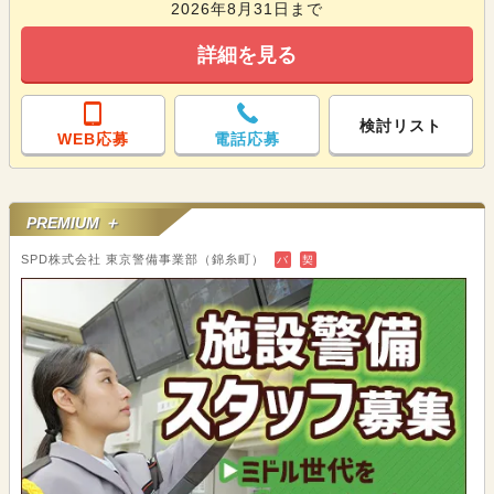
2026年8月31日まで
詳細を見る
検討リスト
WEB応募
電話応募
PREMIUM ＋
SPD株式会社 東京警備事業部（錦糸町）
バ
契