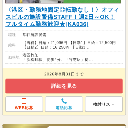
〈港区・勤務地固定◎転勤なし！〉オフィ
スビルの施設警備STAFF！週2日～OK！
フルタイム勤務歓迎★[KA036]
職種
常駐施設警備
【当務】日給：21,096円 【日勤1】日給：12,500円
給料
【日勤2】日給：16,250円 【日勤3...
港区竹芝
勤務地
「浜松町駅」徒歩4分、「竹芝駅」徒...
2026年8月31日まで
詳細を見る
検討リスト
WEB応募
電話応募