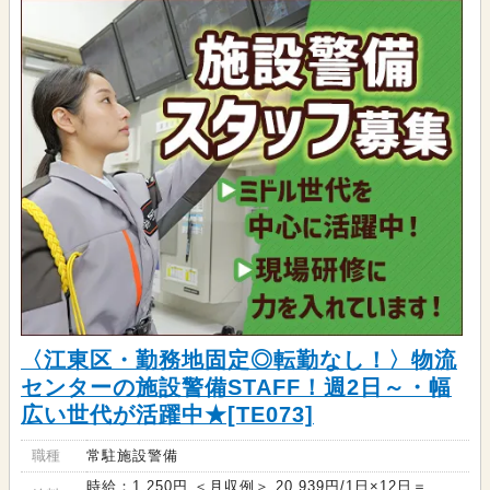
〈江東区・勤務地固定◎転勤なし！〉物流
センターの施設警備STAFF！週2日～・幅
広い世代が活躍中★[TE073]
職種
常駐施設警備
時給：1,250円 ＜月収例＞ 20,939円/1日×12日＝