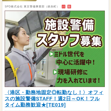
SPD株式会社 東京警備事業部（錦糸町）
バ
契
〈港区・勤務地固定◎転勤なし！〉オフィ
スの施設警備STAFF！週2日～OK！フル
タイム勤務歓迎★[TE019]