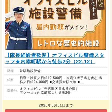
【隊長経験者歓迎】オフィスビル警備スタ
ッフ★内幸町駅から徒歩2分（22-12）
職種
常駐施設警備
日勤・隊長／日給12,500円 └※責任者手当を含む 当
給料
務／日給24,000円 ■交通費全額支給 ■...
オフィスビル（千代田区日比谷公園）
勤務地
アクセス：内幸町駅より徒歩2分
2026年8月31日まで