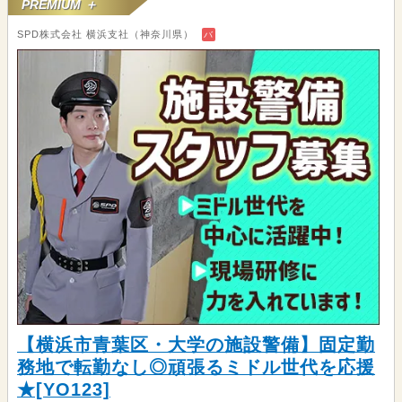
PREMIUM ＋
SPD株式会社 横浜支社（神奈川県）
バ
【横浜市青葉区・大学の施設警備】固定勤
務地で転勤なし◎頑張るミドル世代を応援
★[YO123]