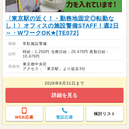
〈東京駅の近く！・勤務地固定◎転勤な
し！〉オフィスの施設警備STAFF！週2日
～・WワークOK★[TE072]
職種
常駐施設警備
時給：1,250円 当務日給：20,470円 夜勤日給：
給料
10,470円
東京都中央区
勤務地
アクセス：「東京駅」より徒歩3分
2026年8月31日まで
詳細を見る
検討リスト
WEB応募
電話応募