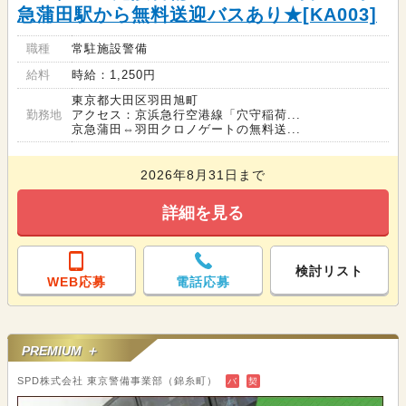
急蒲田駅から無料送迎バスあり★[KA003]
職種
常駐施設警備
給料
時給：1,250円
東京都大田区羽田旭町
勤務地
アクセス：京浜急行空港線「穴守稲荷...
京急蒲田⇔羽田クロノゲートの無料送...
2026年8月31日まで
詳細を見る
検討リスト
WEB応募
電話応募
PREMIUM ＋
SPD株式会社 東京警備事業部（錦糸町）
バ
契