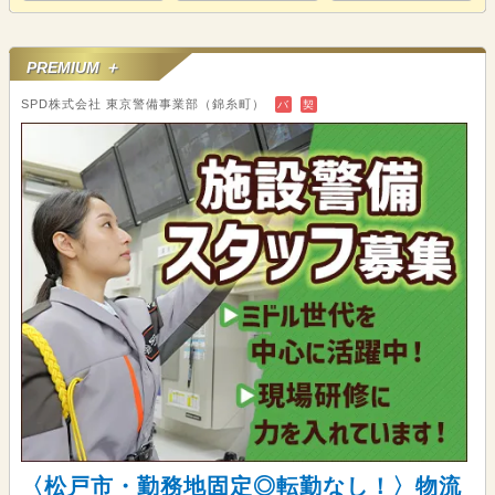
PREMIUM ＋
SPD株式会社 東京警備事業部（錦糸町）
バ
契
〈松戸市・勤務地固定◎転勤なし！〉物流