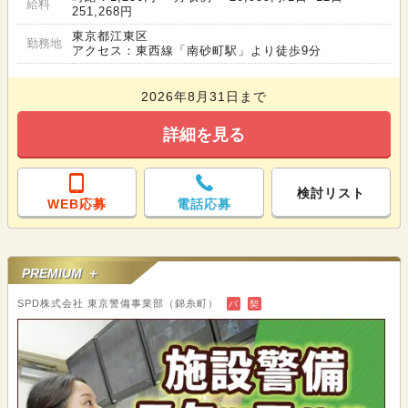
給料
251,268円
東京都江東区
勤務地
アクセス：東西線「南砂町駅」より徒歩9分
2026年8月31日まで
詳細を見る
検討リスト
WEB応募
電話応募
PREMIUM ＋
SPD株式会社 東京警備事業部（錦糸町）
バ
契