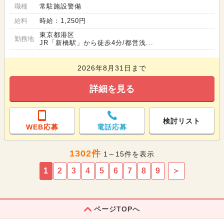
職種
常駐施設警備
給料
時給：1,250円
東京都港区
勤務地
JR「新橋駅」から徒歩4分/都営浅...
2026年8月31日まで
詳細を見る
検討リスト
WEB応募
電話応募
1302件
1～15件を表示
1
2
3
4
5
6
7
8
9
＞
ページTOPへ