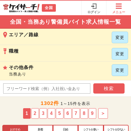
全国
ログイン
メニュー
全国・当務あり警備員バイト求人情報一覧
エリア／路線
変更
職種
変更
その他条件
変更
当務あり
検索
1302件
1～15件を表示
1
2
3
4
5
6
7
8
9
＞
おすすめ
新着
日給
シフトが多い
シフトが少ない