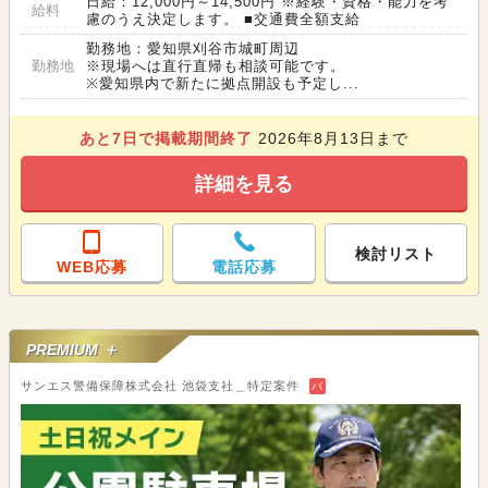
日給：12,000円～14,500円 ※経験・資格・能力を考
給料
慮のうえ決定します。 ■交通費全額支給
勤務地：愛知県刈谷市城町周辺
勤務地
※現場へは直行直帰も相談可能です。
※愛知県内で新たに拠点開設も予定し...
あと
7
日で掲載期間終了
2026年8月13日まで
詳細を見る
検討リスト
WEB応募
電話応募
PREMIUM ＋
サンエス警備保障株式会社 池袋支社＿特定案件
バ