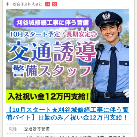
木口総合保全株式会社
バ
契
【10月スタート★刈谷城修繕工事に伴う警
備バイト】日勤のみ／祝い金12万円支給！
職種
交通誘導警備