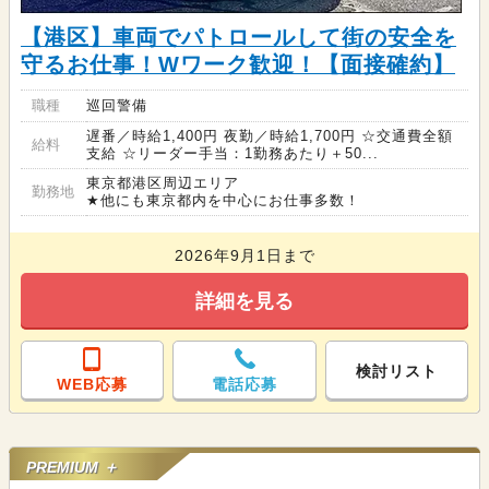
【港区】車両でパトロールして街の安全を
守るお仕事！Wワーク歓迎！【面接確約】
職種
巡回警備
遅番／時給1,400円 夜勤／時給1,700円 ☆交通費全額
給料
支給 ☆リーダー手当：1勤務あたり＋50...
東京都港区周辺エリア
勤務地
★他にも東京都内を中心にお仕事多数！
2026年9月1日まで
詳細を見る
検討リスト
WEB応募
電話応募
PREMIUM ＋