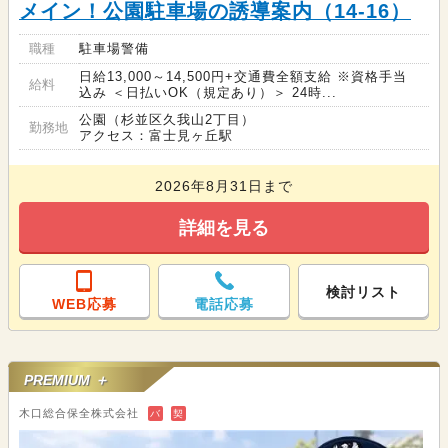
メイン！公園駐車場の誘導案内（14-16）
職種
駐車場警備
日給13,000～14,500円+交通費全額支給 ※資格手当
給料
込み ＜日払いOK（規定あり）＞ 24時...
公園（杉並区久我山2丁目）
勤務地
アクセス：富士見ヶ丘駅
2026年8月31日まで
詳細を見る
検討リスト
WEB応募
電話応募
PREMIUM ＋
木口総合保全株式会社
バ
契