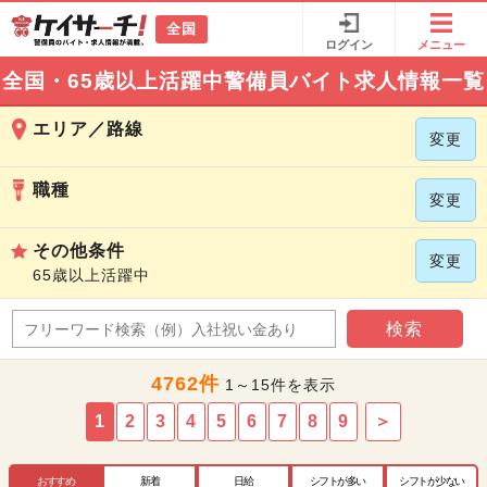
全国
ログイン
メニュー
全国・65歳以上活躍中警備員バイト求人情報一覧
エリア／路線
変更
職種
変更
その他条件
変更
65歳以上活躍中
検索
4762件
1～15件を表示
1
2
3
4
5
6
7
8
9
＞
おすすめ
新着
日給
シフトが多い
シフトが少ない