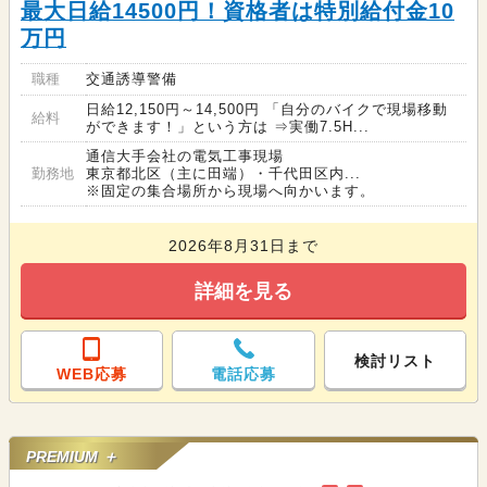
最大日給14500円！資格者は特別給付金10
万円
職種
交通誘導警備
日給12,150円～14,500円 「自分のバイクで現場移動
給料
ができます！」という方は ⇒実働7.5H...
通信大手会社の電気工事現場
勤務地
東京都北区（主に田端）・千代田区内...
※固定の集合場所から現場へ向かいます。
2026年8月31日まで
詳細を見る
検討リスト
WEB応募
電話応募
PREMIUM ＋