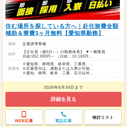
住む場所を探している方へ｜赴任旅費全額
補助＆寮費3ヶ月無料【愛知県勤務】
職種
交通誘導警備
【正社員（週5日～）の勤務体系】 ▼一般隊員
給料
月給/262,000円～ （日給：10,100円...
※愛知県、静岡県、岐阜県、三重県、...
勤務地
※応募受付は、通勤または入寮が可能...
※愛知、静岡、岐阜、三重、石川以外...
2026年8月30日まで
詳細を見る
検討リスト
WEB応募
電話応募