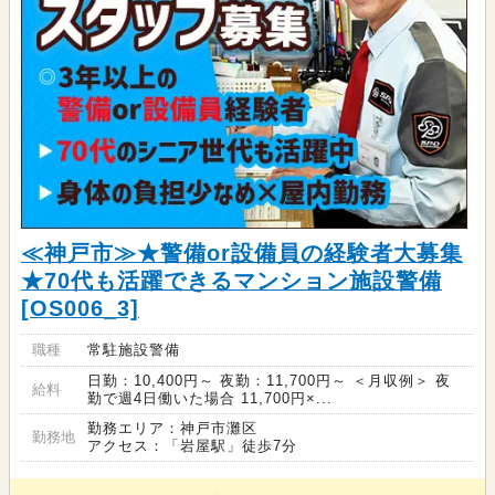
≪神戸市≫★警備or設備員の経験者大募集
★70代も活躍できるマンション施設警備
[OS006_3]
職種
常駐施設警備
日勤：10,400円～ 夜勤：11,700円～ ＜月収例＞ 夜
給料
勤で週4日働いた場合 11,700円×...
勤務エリア：神戸市灘区
勤務地
アクセス：「岩屋駅」徒歩7分