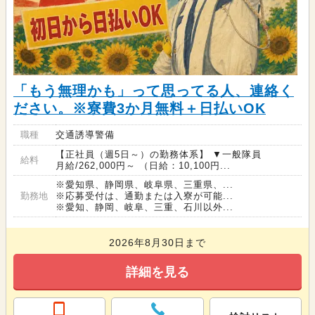
「もう無理かも」って思ってる人、連絡く
ださい。※寮費3か月無料＋日払いOK
職種
交通誘導警備
【正社員（週5日～）の勤務体系】 ▼一般隊員
給料
月給/262,000円～ （日給：10,100円...
※愛知県、静岡県、岐阜県、三重県、...
勤務地
※応募受付は、通勤または入寮が可能...
※愛知、静岡、岐阜、三重、石川以外...
2026年8月30日まで
詳細を見る