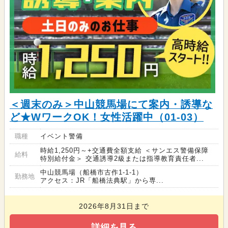
＜週末のみ＞中山競馬場にて案内・誘導な
ど★WワークOK！女性活躍中（01-03）
職種
イベント警備
時給1,250円～+交通費全額支給 ＜サンエス警備保障
給料
特別給付金＞ 交通誘導2級または指導教育責任者...
中山競馬場（船橋市古作1-1-1）
勤務地
アクセス：JR「船橋法典駅」から専...
2026年8月31日まで
詳細を見る