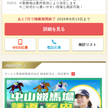
勤務地
※勤務地は案件状況により決定します。
※ご自宅から通いやすい現場も相談可能！
あと
7
日で掲載期間終了
2026年8月13日まで
詳細を見る
検討リスト
WEB応募
電話応募
PREMIUM ＋
サンエス警備保障株式会社 錦糸町支社＿特定案件
バ