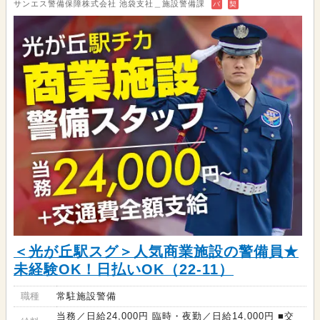
サンエス警備保障株式会社 池袋支社＿施設警備課
バ
契
＜光が丘駅スグ＞人気商業施設の警備員★
未経験OK！日払いOK（22-11）
職種
常駐施設警備
当務／日給24,000円 臨時・夜勤／日給14,000円 ■交