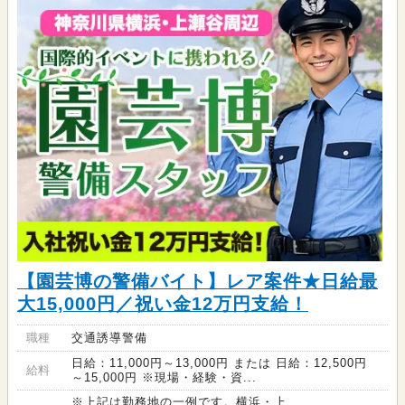
【園芸博の警備バイト】レア案件★日給最
大15,000円／祝い金12万円支給！
職種
交通誘導警備
日給：11,000円～13,000円 または 日給：12,500円
給料
～15,000円 ※現場・経験・資...
※上記は勤務地の一例です。横浜・上...