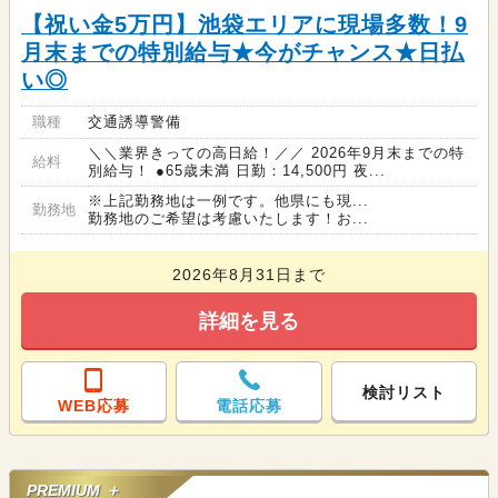
【祝い金5万円】池袋エリアに現場多数！9
月末までの特別給与★今がチャンス★日払
い◎
職種
交通誘導警備
＼＼業界きっての高日給！／／ 2026年9月末までの特
給料
別給与！ ●65歳未満 日勤：14,500円 夜...
※上記勤務地は一例です。他県にも現...
勤務地
勤務地のご希望は考慮いたします！お...
2026年8月31日まで
詳細を見る
検討リスト
WEB応募
電話応募
PREMIUM ＋