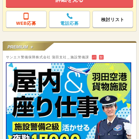
検討リスト
WEB応募
電話応募
PREMIUM ＋
サンエス警備保障株式会社 蒲田支社＿施設警備課
バ
契