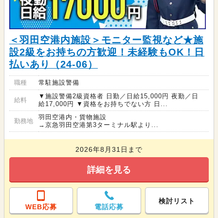
＜羽田空港内施設＞モニター監視など★施
設2級をお持ちの方歓迎！未経験もOK！日
払いあり（24-06）
職種
常駐施設警備
▼施設警備2級資格者 日勤／日給15,000円 夜勤／日
給料
給17,000円 ▼資格をお持ちでない方 日...
羽田空港内・貨物施設
勤務地
→京急羽田空港第3ターミナル駅より...
2026年8月31日まで
詳細を見る
検討リスト
WEB応募
電話応募