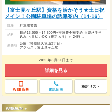
【富士見ヶ丘駅】資格を活かそう★土日祝
メイン！公園駐車場の誘導案内（14-16）
職種
駐車場警備
日給13,000～14,500円+交通費全額支給 ※資格手当
給料
込み ＜日払いOK（規定あり）＞ 24時...
公園（杉並区久我山2丁目）
勤務地
アクセス：富士見ヶ丘駅
2026年8月31日まで
詳細を見る
検討リスト
WEB応募
電話応募
PREMIUM ＋