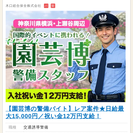
木口総合保全株式会社
バ
契
【園芸博の警備バイト】レア案件★日給最
大15,000円／祝い金12万円支給！
職種
交通誘導警備