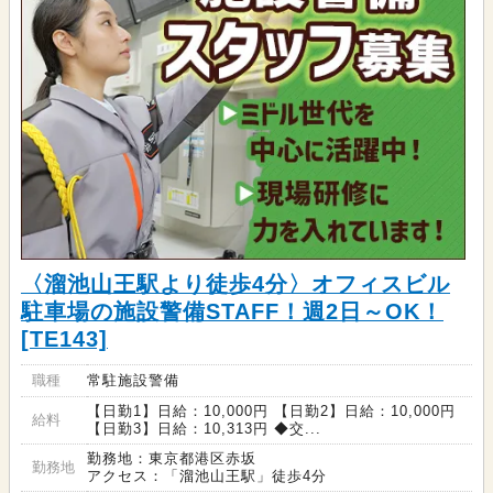
〈溜池山王駅より徒歩4分〉オフィスビル
駐車場の施設警備STAFF！週2日～OK！
[TE143]
職種
常駐施設警備
【日勤1】日給：10,000円 【日勤2】日給：10,000円
給料
【日勤3】日給：10,313円 ◆交...
勤務地：東京都港区赤坂
勤務地
アクセス：「溜池山王駅」徒歩4分