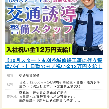
【10月スタート★刈谷城修繕工事に伴う警
備バイト】日勤のみ／祝い金12万円支給！
職種
交通誘導警備
日給：12,000円～14,500円 ※経験・資格・能力を考
給料
慮のうえ決定します。 ■交通費全額支給
勤務地：愛知県刈谷市城町周辺
勤務地
※現場へは直行直帰も相談可能です。
※愛知県内で新たに拠点開設も予定し...