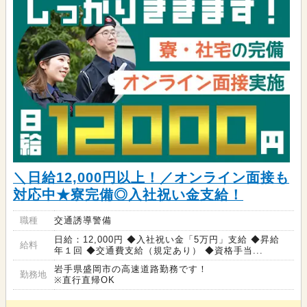
＼日給12,000円以上！／オンライン面接も
対応中★寮完備◎入社祝い金支給！
職種
交通誘導警備
日給：12,000円 ◆入社祝い金「5万円」支給 ◆昇給
給料
年１回 ◆交通費支給（規定あり） ◆資格手当...
岩手県盛岡市の高速道路勤務です！
勤務地
※直行直帰OK