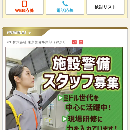
検討リスト
WEB応募
電話応募
PREMIUM ＋
SPD株式会社 東京警備事業部（錦糸町）
バ
契