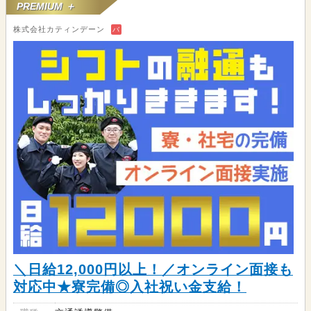
PREMIUM ＋
株式会社カティンデーン
バ
＼日給12,000円以上！／オンライン面接も
対応中★寮完備◎入社祝い金支給！