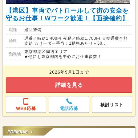
【港区】車両でパトロールして街の安全を
守るお仕事！Wワーク歓迎！【面接確約】
職種
巡回警備
遅番／時給1,400円 夜勤／時給1,700円 ☆交通費全額
給料
支給 ☆リーダー手当：1勤務あたり＋50...
東京都港区周辺エリア
勤務地
★他にも東京都内を中心にお仕事多数！
2026年9月1日まで
詳細を見る
検討リスト
WEB応募
電話応募
PREMIUM ＋