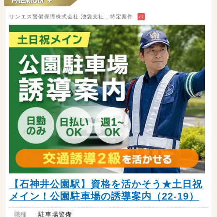
PREMIUM ＋
サンエス警備保障株式会社 池袋支社＿特定案件
バ
【石神井公園駅】資格を活かそう★土日祝
メイン！公園駐車場の誘導案内（22-19）
職種
駐車場警備