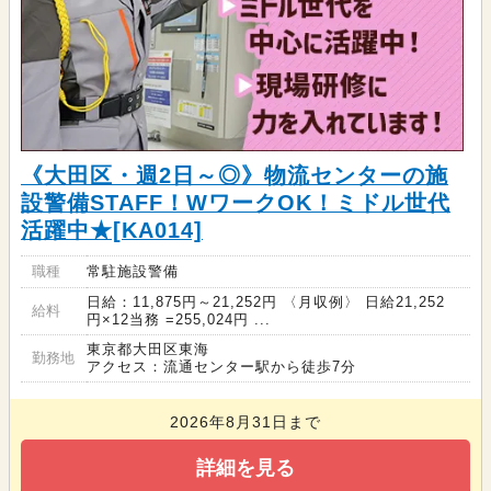
《大田区・週2日～◎》物流センターの施
設警備STAFF！WワークOK！ミドル世代
活躍中★[KA014]
職種
常駐施設警備
日給：11,875円～21,252円 〈月収例〉 日給21,252
給料
円×12当務 =255,024円 ...
東京都大田区東海
勤務地
アクセス：流通センター駅から徒歩7分
2026年8月31日まで
詳細を見る