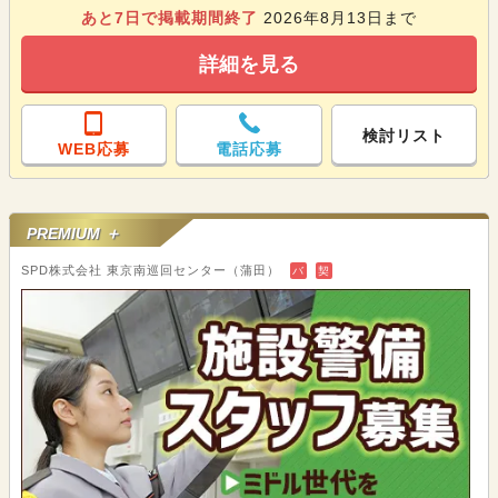
あと
7
日で掲載期間終了
2026年8月13日まで
詳細を見る
検討リスト
WEB応募
電話応募
PREMIUM ＋
SPD株式会社 東京南巡回センター（蒲田）
バ
契