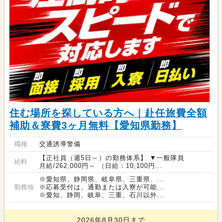
住む場所を探している方へ｜赴任旅費全額
補助＆寮費3ヶ月無料【愛知県勤務】
職種
交通誘導警備
【正社員（週5日～）の勤務体系】 ▼一般隊員
給料
月給/262,000円～ （日給：10,100円...
※愛知県、静岡県、岐阜県、三重県、...
勤務地
※応募受付は、通勤または入寮が可能...
※愛知、静岡、岐阜、三重、石川以外...
2026年8月30日まで