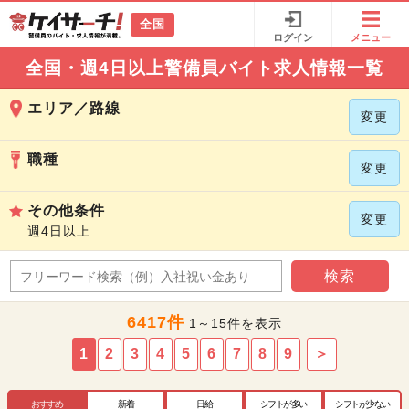
全国
ログイン
メニュー
全国・週4日以上警備員バイト求人情報一覧
エリア／路線
変更
職種
変更
その他条件
変更
週4日以上
検索
6417件
1～15件を表示
1
2
3
4
5
6
7
8
9
＞
おすすめ
新着
日給
シフトが多い
シフトが少ない