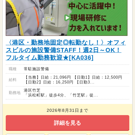
〈港区・勤務地固定◎転勤なし！〉オフィ
スビルの施設警備STAFF！週2日～OK！
フルタイム勤務歓迎★[KA036]
職種
常駐施設警備
【当務】日給：21,096円 【日勤1】日給：12,500円
給料
【日勤2】日給：16,250円 【日勤3...
港区竹芝
勤務地
「浜松町駅」徒歩4分、「竹芝駅」徒...
2026年8月31日まで
詳細を見る