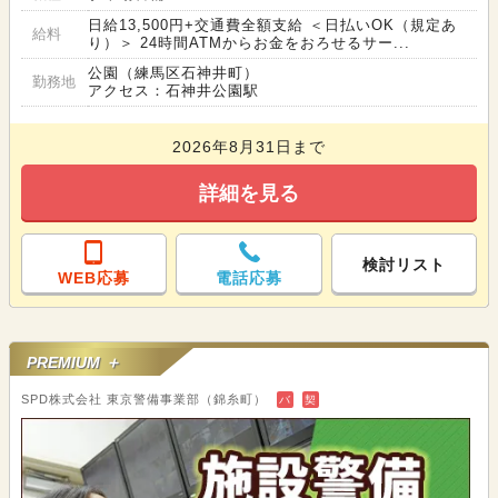
日給13,500円+交通費全額支給 ＜日払いOK（規定あ
給料
り）＞ 24時間ATMからお金をおろせるサー...
公園（練馬区石神井町）
勤務地
アクセス：石神井公園駅
2026年8月31日まで
詳細を見る
検討リスト
WEB応募
電話応募
PREMIUM ＋
SPD株式会社 東京警備事業部（錦糸町）
バ
契