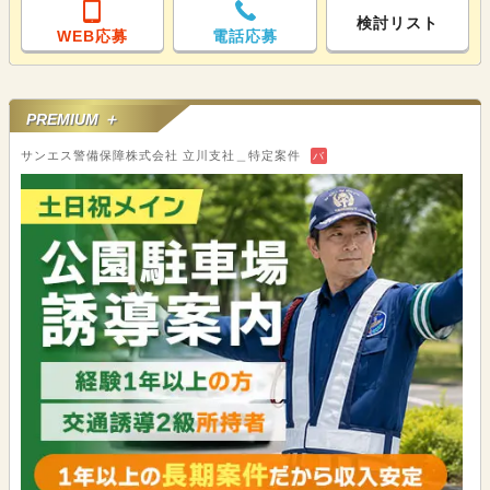
検討リスト
WEB応募
電話応募
PREMIUM ＋
サンエス警備保障株式会社 立川支社＿特定案件
バ