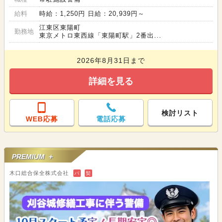
給料
時給：1,250円 日給：20,939円～
江東区東陽町
勤務地
東京メトロ東西線「東陽町駅」2番出...
2026年8月31日まで
詳細を見る
検討リスト
WEB応募
電話応募
PREMIUM ＋
木口総合保全株式会社
バ
契