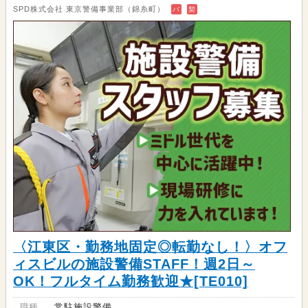
SPD株式会社 東京警備事業部（錦糸町）
バ
契
〈江東区・勤務地固定◎転勤なし！〉オフ
ィスビルの施設警備STAFF！週2日～
OK！フルタイム勤務歓迎★[TE010]
職種
常駐施設警備