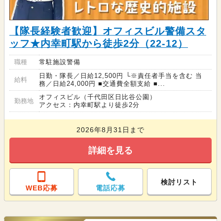
【隊長経験者歓迎】オフィスビル警備スタ
ッフ★内幸町駅から徒歩2分（22-12）
職種
常駐施設警備
日勤・隊長／日給12,500円 └※責任者手当を含む 当
給料
務／日給24,000円 ■交通費全額支給 ■...
オフィスビル（千代田区日比谷公園）
勤務地
アクセス：内幸町駅より徒歩2分
2026年8月31日まで
詳細を見る
検討リスト
WEB応募
電話応募