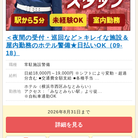
＜夜間の受付・巡回など＞キレイな施設＆
屋内勤務のホテル警備★日払いOK（09-
18）
職種
常駐施設警備
日給18,000円～19,000円 ※シフトにより変動・超過
給料
分含む ■交通費全額支給 ■各種手当 ...
ホテル（横浜市西区みなとみらい）
勤務地
アクセス：「みなとみらい駅」より徒...
※自転車通勤OK
2026年8月31日まで
詳細を見る