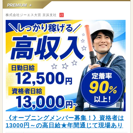
PREMIUM ＋
株式会社ジーエス大宮 京浜支社
バ
《オープニングメンバー募集！》資格者は
13000円～の高日給★年間通じて現場あり