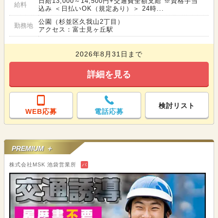
日給13,000～14,500円+交通費全額支給 ※資格手当
給料
込み ＜日払いOK（規定あり）＞ 24時...
公園（杉並区久我山2丁目）
勤務地
アクセス：富士見ヶ丘駅
2026年8月31日まで
詳細を見る
検討リスト
WEB応募
電話応募
PREMIUM ＋
株式会社MSK 池袋営業所
バ