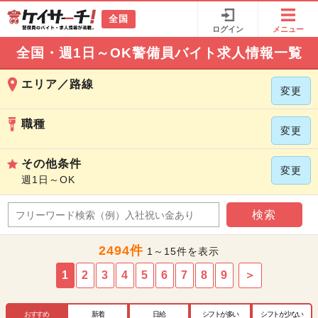
全国
ログイン
メニュー
全国・週1日～OK警備員バイト求人情報一覧
エリア／路線
変更
職種
変更
その他条件
変更
週1日～OK
検索
2494件
1～15件を表示
1
2
3
4
5
6
7
8
9
＞
おすすめ
新着
日給
シフトが多い
シフトが少ない