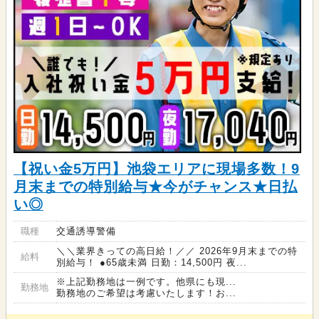
【祝い金5万円】池袋エリアに現場多数！9
月末までの特別給与★今がチャンス★日払
い◎
職種
交通誘導警備
＼＼業界きっての高日給！／／ 2026年9月末までの特
給料
別給与！ ●65歳未満 日勤：14,500円 夜...
※上記勤務地は一例です。他県にも現...
勤務地
勤務地のご希望は考慮いたします！お...