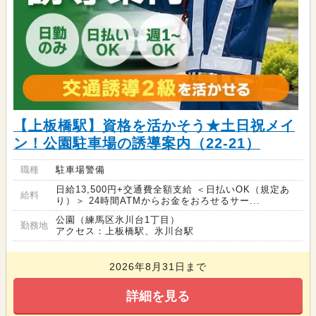
【上板橋駅】資格を活かそう★土日祝メイ
ン！公園駐車場の誘導案内（22-21）
職種
駐車場警備
日給13,500円+交通費全額支給 ＜日払いOK（規定あ
給料
り）＞ 24時間ATMからお金をおろせるサー...
公園（練馬区氷川台1丁目）
勤務地
アクセス：上板橋駅、氷川台駅
2026年8月31日まで
詳細を見る