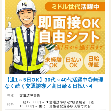
【週1～5日OK】30代～40代活躍中◎無理
なく続く交通誘導／高日給＆日払い可
職種
交通誘導警備
日給12,000円～ ▼交通誘導検定2級資格者 日給
給料
13,000円～ 更に…資格者配置路線現場でのお...