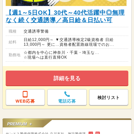
【週1～5日OK】30代～40代活躍中◎無理
なく続く交通誘導／高日給＆日払い可
職種
交通誘導警備
日給12,000円～ ▼交通誘導検定2級資格者 日給
給料
13,000円～ 更に…資格者配置路線現場でのお...
☆都内を中心に神奈川・千葉・埼玉な...
勤務地
☆現場へは直行直帰OK
詳細を見る
検討リスト
WEB応募
電話応募
PREMIUM ＋
サンエス警備保障株式会社 立川支社＿施設警備課
バ
契