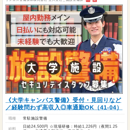
《大学キャンパス警備》受付・見回りなど
／経験問わず高収入◎車通勤OK（41-04）
職種
常駐施設警備
日給24,500円 ☆現場研修：時給1,226円（夜間1.25
給料