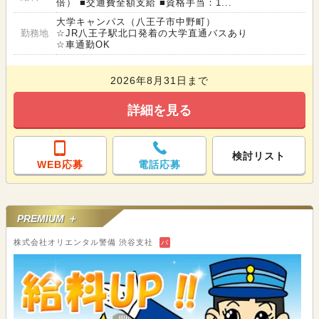
倍） ■交通費全額支給 ■資格手当：1...
大学キャンパス（八王子市中野町）
勤務地
☆JR八王子駅北口発着の大学直通バスあり
☆車通勤OK
2026年8月31日まで
詳細を見る
検討リスト
WEB応募
電話応募
PREMIUM ＋
株式会社オリエンタル警備 渋谷支社
バ