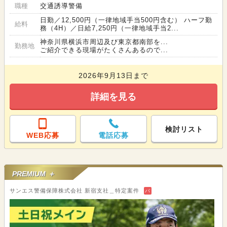
職種
交通誘導警備
日勤／12,500円（一律地域手当500円含む） ハーフ勤
給料
務（4H）／日給7,250円（一律地域手当2...
神奈川県横浜市周辺及び東京都南部を...
勤務地
ご紹介できる現場がたくさんあるので...
2026年9月13日まで
詳細を見る
検討リスト
WEB応募
電話応募
PREMIUM ＋
サンエス警備保障株式会社 新宿支社＿特定案件
バ