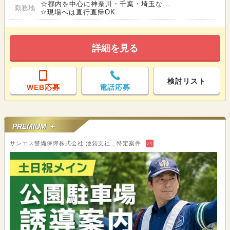
☆都内を中心に神奈川・千葉・埼玉な...
勤務地
☆現場へは直行直帰OK
詳細を見る
検討リスト
WEB応募
電話応募
PREMIUM ＋
サンエス警備保障株式会社 池袋支社＿特定案件
バ