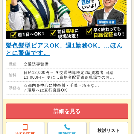
髪色髪型ピアスOK。週1勤務OK。…ほん
とに警備です。
職種
交通誘導警備
日給12,000円～ ▼交通誘導検定2級資格者 日給
給料
13,000円～ 更に…資格者配置路線現場でのお...
☆都内を中心に神奈川・千葉・埼玉な...
勤務地
☆現場へは直行直帰OK
詳細を見る
検討リスト
WEB応募
電話応募