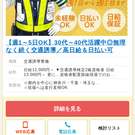
【週1～5日OK】30代～40代活躍中◎無理
なく続く交通誘導／高日給＆日払い可
職種
交通誘導警備
日給12,000円～ ▼交通誘導検定2級資格者 日給
給料
13,000円～ 更に…資格者配置路線現場でのお...
☆都内を中心に神奈川・千葉・埼玉な...
勤務地
☆現場へは直行直帰OK
詳細を見る
検討リスト
WEB応募
電話応募