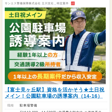
サンエス警備保障株式会社 立川支社＿特定案件
バ
【富士見ヶ丘駅】資格を活かそう★土日祝
メイン！公園駐車場の誘導案内（14-16）
職種
駐車場警備