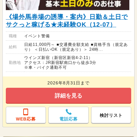
《場外馬券場の誘導・案内》日勤＆土日で
サクっと稼げる★未経験OK（12-07）
職種
イベント警備
日給11,000円～ ■交通費全額支給 ■資格手当（規定あ
給料
り） ＜日払いOK（規定あり）＞ 24時...
ウインズ新宿（新宿区新宿4-2-11）
勤務地
アクセス：JR新宿駅南口から徒歩3分
※車・バイク通勤不可
2026年8月31日まで
詳細を見る
検討リスト
WEB応募
電話応募