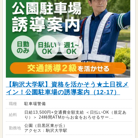
【駒沢大学駅】資格を活かそう★土日祝メ
イン！公園駐車場の誘導案内（12-17）
職種
駐車場警備
日給13,500円+交通費全額支給 ＜日払いOK（規定あ
給料
り）＞ 24時間ATMからお金をおろせるサー...
公園（目黒区東が丘）
勤務地
アクセス：駒沢大学駅