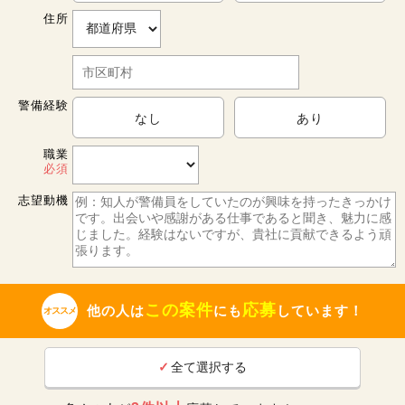
住所
警備経験
なし
あり
職業
必須
志望動機
この案件
応募
他の人は
にも
しています！
オススメ
✓
全て選択する