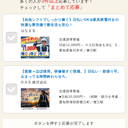
3件以上
多くの人が
応募しています！
「まとめて応募」
チェックして
【自由シフトでしっかり稼ぐ】日払いOK◎家具家電付きの
快適な寮完備で新生活も安心！
はなまる
交通誘導警備
日給11,000円～ ※入社祝金を含む 【月収例】 日給11,000円×20日＋資格手当10,000円 ＝230,000円 ●スタートダッシュキャンペーン！ 1勤務につき日給＋1,500円を支給！ ●未経験も安心の研修あり！ 法定研修20h：22,800円支給
愛知県春日井市／勝川駅
【面接＝ほぼ採用。研修後すぐ現場。】日払い・前借り可。
止まってる時間終わらせろ。
O.A.E.株式会社
交通誘導警備
■日給10,000円～ （経験・能力を考慮し決定いたします。） ＜月収例：資格をお持ちの場合＞ 月収230,000円～ ＝日給10,000円×21日＋資格手当20,000円 ・資格手当あり20,000円／月 ・昇給あり（随時） ・日給保証あり ・通勤交通費支給 ・日払い・週払いOK
愛知県海部郡蟹江町／蟹江駅
ボタンを押すと応募が完了します