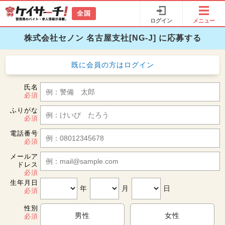
全国
ログイン
メニュー
株式会社セノン 名古屋支社[NG-J] に応募する
既に会員の方は
ログイン
氏名
必須
ふりがな
必須
電話番号
必須
メールア
ドレス
必須
生年月日
年
月
日
必須
性別
男性
女性
必須