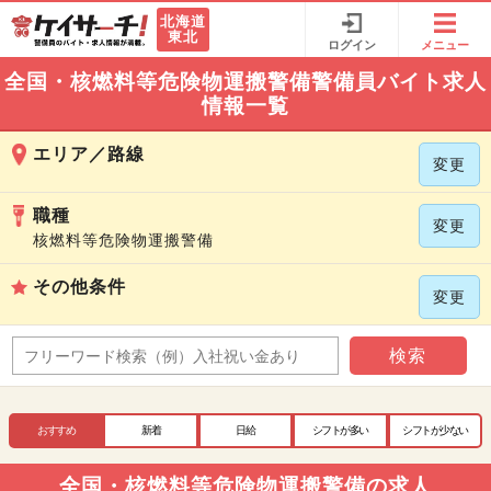
北海道
東北
ログイン
メニュー
全国・核燃料等危険物運搬警備警備員バイト求人
情報一覧
エリア／路線
変更
職種
変更
核燃料等危険物運搬警備
その他条件
変更
検索
おすすめ
新着
日給
シフトが多い
シフトが少ない
全国・核燃料等危険物運搬警備の求人