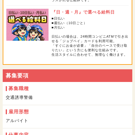
＜家賃＞4万3400円～5万3700円/月（光熱費込み）
＜場所＞横浜市神奈川区・横浜市戸塚区・川越市・小平市・
『日・週・月』で選べる給料日
渋谷区・荒川区・足立区・葛飾区・練馬区
■日払い
■週払い（10日ごと）
エアコン、冷蔵庫、寝具一式、テレビ完備（寮によって違う
■月払い
場合あり）
日払いの場合は、24時間コンビニATMで引き出
シャワールーム、洗濯機、トイレは共同です。
せる「ジョブペイ」カードを利用可能。
「すぐにお金が必要」「自分のペースで受け取
りたい」という方にも便利な仕組みです。
※ワンルームタイプ、シェアハウスタイプ等多数あり
生活スタイルに合わせて、無理なく働けます。
※寮の空きがあればすぐにご案内可能！
→空きがない場合も、お待ちいただくことでご案内可能で
す。詳しくは面接時にご説明いたします。
募集要項
人気の条件につき応募殺到中♪
募集職種
お早めにご応募ください！
交通誘導警備
Ｗワーク歓迎
面接交通費支給
入社祝い金あり
学生歓迎
雇用形態
日勤のみ可
夜勤のみ可
シフト自由
週1日～OK
アルバイト
週2～3日OK
週4日以上
日払いOK
週払いOK
仕事内容