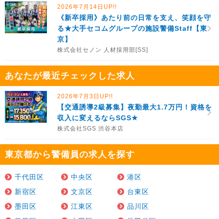
2026年7月14日UP!!
《新卒採用》あたり前の日常を支え、笑顔を守
る★大手セコムグループの施設警備Staff【東
京】
株式会社セノン 人材採用部[SS]
あなたが最近チェックした求人
2026年7月3日UP!!
【交通誘導2級募集】夜勤最大1.7万円！資格を
収入に変えるならSGS★
株式会社SGS 渋谷本店
東京都から警備員の求人を探す
千代田区
中央区
港区
新宿区
文京区
台東区
墨田区
江東区
品川区