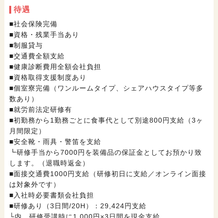
待遇
■社会保険完備
■資格・残業手当あり
■制服貸与
■交通費全額支給
■健康診断費用全額会社負担
■資格取得支援制度あり
■個室寮完備（ワンルームタイプ、シェアハウスタイプ等多
数あり）
■就労前法定研修有
■初勤務から1勤務ごとに食事代として別途800円支給（3ヶ
月間限定）
■安全靴・雨具・警笛を支給
┗研修手当から7000円を装備品の保証金としてお預かり致
します。（退職時返金）
■面接交通費1000円支給（研修初日に支給／オンライン面接
は対象外です）
■入社時必要書類会社負担
■研修あり（3日間/20H）：29,424円支給
└内、研修受講時に1,000円×3日間を現金支給