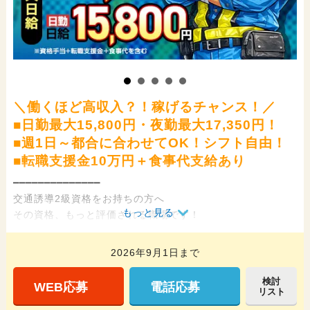
＼働くほど高収入？！稼げるチャンス！／
■日勤最大15,800円・夜勤最大17,350円！
■週1日～都合に合わせてOK！シフト自由！
■転職支援金10万円＋食事代支給あり
━━━━━━━━━━━━━━
交通誘導2級資格をお持ちの方へ
もっと見る
その資格、もっと評価される職場です！
━━━━━━━━━━━━━━
2026年9月1日まで
SGSでは、交通誘導2級資格者を積極採用しています！
勤務日数に応じて日給がアップする仕組みなので、たくさん
検討
WEB応募
電話応募
リスト
働く方ほど高収入が目指せます。