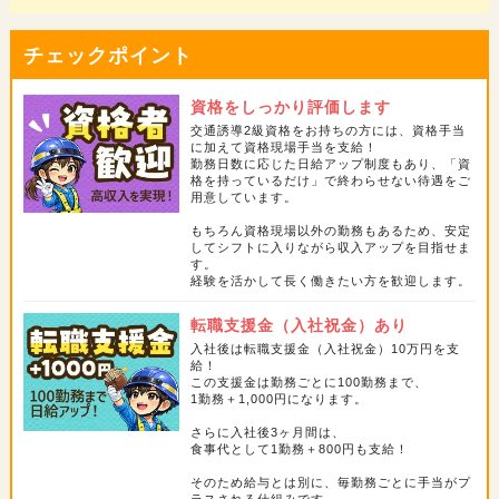
例えば資格現場＆月18勤務以上なら、
チェックポイント
夜勤最大17,350円
日勤最大15,800円
資格をしっかり評価します
交通誘導2級資格をお持ちの方には、資格手当
に加えて資格現場手当を支給！
の高収入も目指せます。
勤務日数に応じた日給アップ制度もあり、「資
※資格手当+転職支援金（入社祝金）＋食事代を含む
格を持っているだけ」で終わらせない待遇をご
用意しています。
資格を活かしてしっかり稼ぎたい方も、副業として働きたい
もちろん資格現場以外の勤務もあるため、安定
してシフトに入りながら収入アップを目指せま
方も歓迎します。
す。
経験に見合った待遇で、新しいスタートを応援します！
経験を活かして長く働きたい方を歓迎します。
転職支援金（入社祝金）あり
＿＿＿＿＿＿＿＿＿＿＿＿＿＿＿＿
入社後は転職支援金（入社祝金）10万円を支
遠方の方も嬉しい『個室寮』完備！
給！
￣￣￣￣￣￣￣Ｖ￣￣￣￣￣￣￣￣
この支援金は勤務ごとに100勤務まで、
1勤務＋1,000円になります。
東京・神奈川・埼玉などに寮があり、
さらに入社後3ヶ月間は、
「新しい環境で働きたい」「住む場所も一緒に探したい」
食事代として1勤務＋800円も支給！
そんな方も安心してスタートできます！
そのため給与とは別に、毎勤務ごとに手当がプ
ラスされる仕組みです。