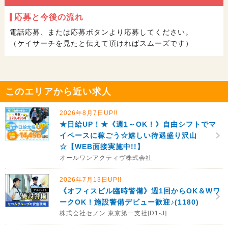
応募と今後の流れ
電話応募、または応募ボタンより応募してください。
（ケイサーチを見たと伝えて頂ければスムーズです）
このエリアから近い求人
2026年8月7日UP!!
★日給UP！★《週1～OK！》自由シフトでマ
イペースに稼ごう☆嬉しい待遇盛り沢山
☆【WEB面接実施中!!】
オールワンアクティヴ株式会社
2026年7月13日UP!!
《オフィスビル臨時警備》週1回からOK＆Wワ
ークOK！施設警備デビュー歓迎♪(1180)
株式会社セノン 東京第一支社[D1-J]